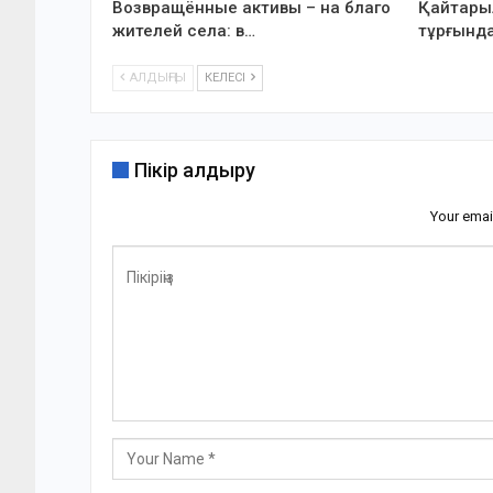
Возвращённые активы – на благо
Қайтарыл
жителей села: в…
тұрғында
АЛДЫҢҒЫ
КЕЛЕСІ
Пікір қалдыру
Your emai