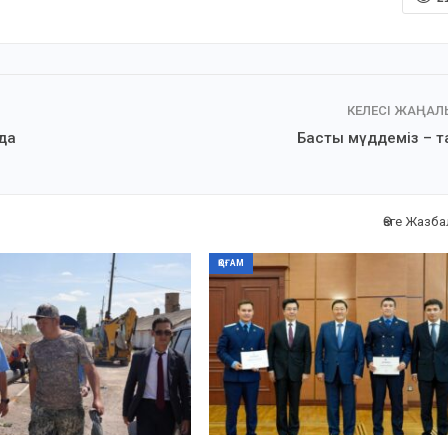
КЕЛЕСІ ЖАҢА
да
Басты мүддеміз – т
Өзге Жазб
ҚОҒАМ