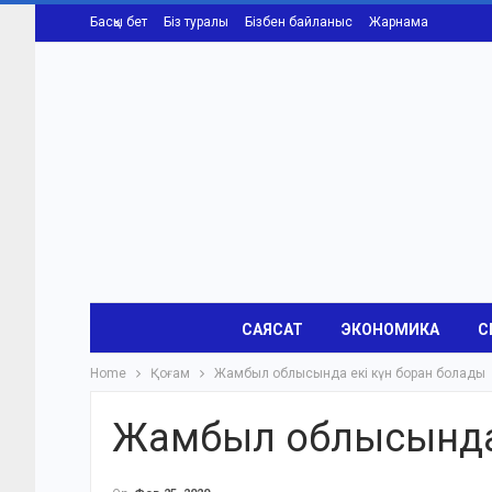
Басқы бет
Біз туралы
Бізбен байланыс
Жарнама
САЯСАТ
ЭКОНОМИКА
С
Home
Қоғам
Жамбыл облысында екі күн боран болады
Жамбыл облысында 