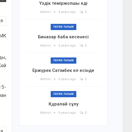
Үздік теміржолшы еді
Admin
6 years ago
0
19
ТАРИХ-ТАНЫМ
РМК
Биназар баба кесенесі
Admin
6 years ago
0
ды,
ТАРИХ-ТАНЫМ
Кей
Ержүрек Сәтімбек ел есінде
Admin
6 years ago
0
15-
ман
ТАРИХ-ТАНЫМ
Құралай сұлу
Admin
6 years ago
0
19