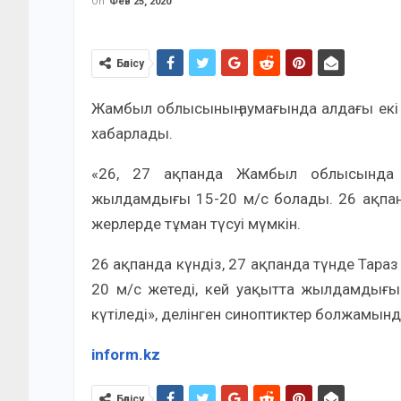
On
Фев 25, 2020
Бөлісу
Жамбыл облысының аумағында алдағы екі 
хабарлады.
«26, 27 ақпанда Жамбыл облысында к
жылдамдығы 15-20 м/с болады. 26 ақпанда
жерлерде тұман түсуі мүмкін.
26 ақпанда күндіз, 27 ақпанда түнде Тараз 
20 м/с жетеді, кей уақытта жылдамдығы
күтіледі», делінген синоптиктер болжамынд
inform.kz
Бөлісу