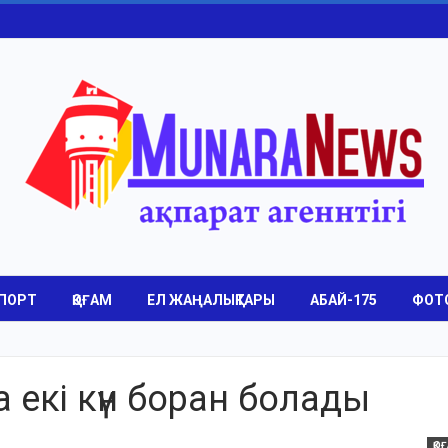
ПОРТ
ҚОҒАМ
ЕЛ ЖАҢАЛЫҚТАРЫ
АБАЙ-175
ФОТ
екі күн боран болады
ҚО