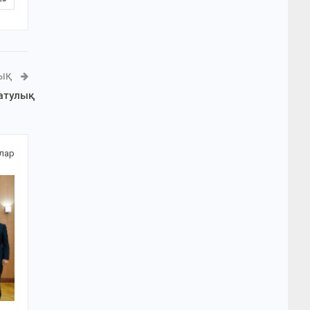
ЛЫҚ
атулық
алар