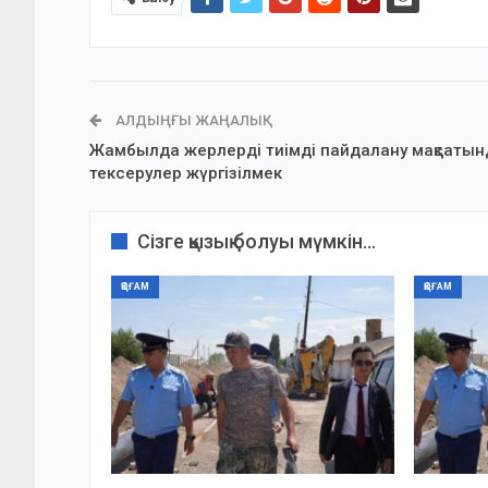
АЛДЫҢҒЫ ЖАҢАЛЫҚ
Жамбылда жерлерді тиімді пайдалану мақсатын
тексерулер жүргізілмек
Сізге қызық болуы мүмкін...
ҚОҒАМ
ҚОҒАМ