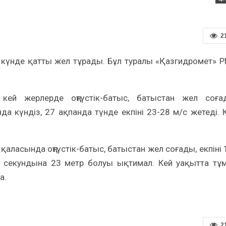
2
күнде қатты жел тұрады. Бұл туралы «Қазгидромет» 
ей жерлерде оңтүстік-батыс, батыстан жел соға
 күндіз, 27 ақпанда түнде екпіні 23-28 м/с жетеді. 
қаласында оңтүстік-батыс, батыстан жел соғады, екпіні 
 секундына 23 метр болуы ықтимал. Кей уақытта тұ
а.
2