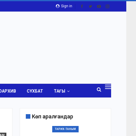
Sign in
ОАРХИВ
СҰХБАТ
ТАҒЫ
Көп қаралғандар
ТАРИХ-ТАНЫМ
ҒАМ