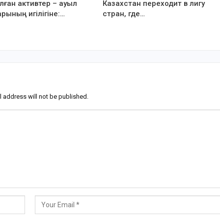
ған активтер – ауыл
Казахстан переходит в лигу
рының игілігіне:…
стран, где…
l address will not be published.