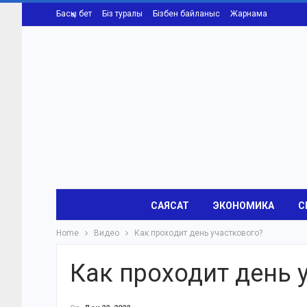
Басқы бет
Біз туралы
Бізбен байланыс
Жарнама
САЯСАТ
ЭКОНОМИКА
С
Home
Видео
Как проходит день участкового?
Как проходит день 