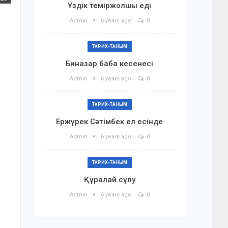
Үздік теміржолшы еді
Admin
6 years ago
0
ТАРИХ-ТАНЫМ
Биназар баба кесенесі
Admin
6 years ago
0
ТАРИХ-ТАНЫМ
Ержүрек Сәтімбек ел есінде
Admin
6 years ago
0
ТАРИХ-ТАНЫМ
Құралай сұлу
Admin
6 years ago
0