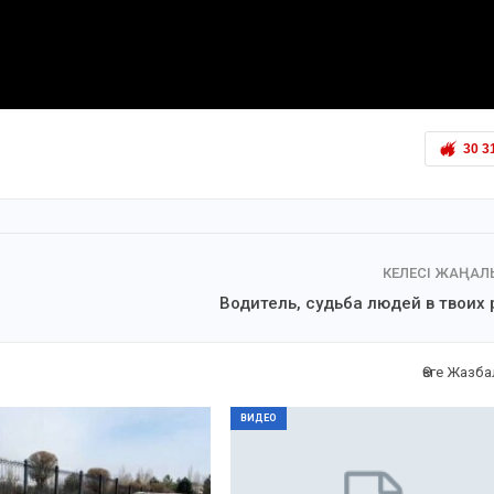
30 3
КЕЛЕСІ ЖАҢА
Водитель, судьба людей в твоих 
Өзге Жазб
ВИДЕО