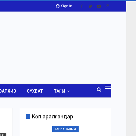
Sign in
ОАРХИВ
СҰХБАТ
ТАҒЫ
Көп қаралғандар
ТАРИХ-ТАНЫМ
ДЕО