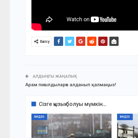
Бөлісу
АЛДЫҢҒЫ ЖАҢАЛЫҚ
Арам пиғылдыларға алданып қалмаңыз!
Сізге қызық болуы мүмкін...
ВИДЕО
ВИДЕО