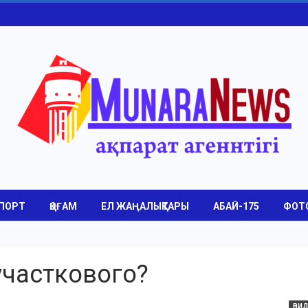
ПОРТ
ҚОҒАМ
ЕЛ ЖАҢАЛЫҚТАРЫ
АБАЙ-175
ФОТ
участкового?
ВИ