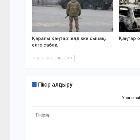
Қаралы қаңтар: елдікке сынақ,
Қаңтар о
елге сабақ
АЛДЫҢҒЫ
КЕЛЕСІ
Пікір қалдыру
Your emai