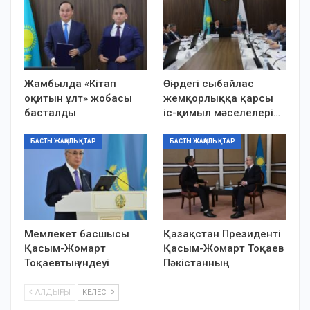
Жамбылда «Кітап
Өңірдегі сыбайлас
оқитын ұлт» жобасы
жемқорлыққа қарсы
басталды
іс-қимыл мәселелері…
БАСТЫ ЖАҢАЛЫҚТАР
БАСТЫ ЖАҢАЛЫҚТАР
Мемлекет басшысы
Қазақстан Президенті
Қасым-Жомарт
Қасым-Жомарт Тоқаев
Тоқаевтың үндеуі
Пәкістанның…
АЛДЫҢҒЫ
КЕЛЕСІ