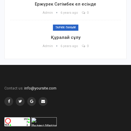
Ержүрек Сәтімбек ел есінде
Admin
6 years ago
0
ТАРИХ-ТАНЫМ
Құралай сұлу
Admin
6 years ago
0
Contact us:
info@yoursite.com