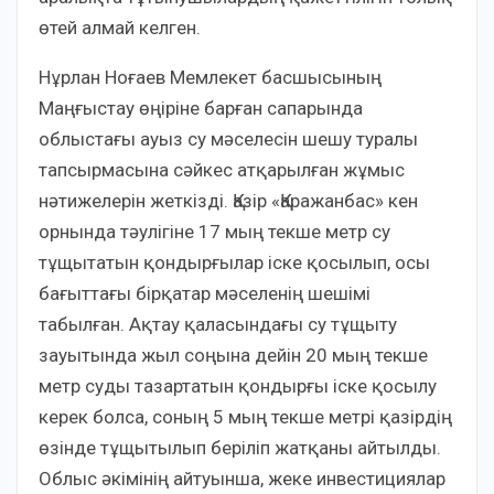
өтей алмай келген.
Нұрлан Ноғаев Мемлекет басшысының
Маңғыстау өңіріне барған сапарында
облыстағы ауыз су мәселесін шешу туралы
тапсырмасына сәйкес атқарылған жұмыс
нәтижелерін жеткізді. Қазір «Қаражанбас» кен
орнында тәулігіне 17 мың текше метр су
тұщытатын қондырғылар іске қосылып, осы
бағыттағы бірқатар мәселенің шешімі
табылған. Ақтау қаласындағы су тұщыту
зауытында жыл соңына дейін 20 мың текше
метр суды тазартатын қондырғы іске қосылу
керек болса, соның 5 мың текше метрі қазірдің
өзінде тұщытылып беріліп жатқаны айтылды.
Облыс әкімінің айтуынша, жеке инвестициялар