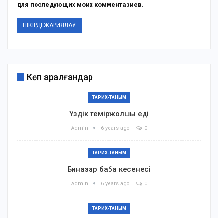
для последующих моих комментариев.
Көп қаралғандар
ТАРИХ-ТАНЫМ
Үздік теміржолшы еді
Admin
6 years ago
0
ТАРИХ-ТАНЫМ
Биназар баба кесенесі
Admin
6 years ago
0
ТАРИХ-ТАНЫМ