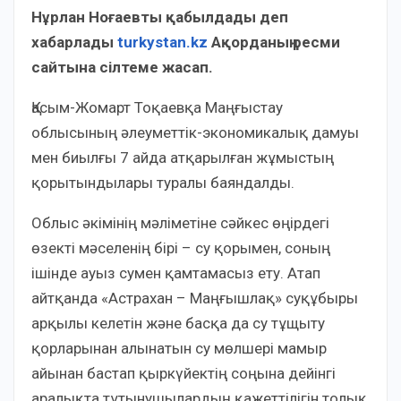
Нұрлан Ноғаевты қабылдады деп
хабарлады
turkystan.kz
Ақорданың ресми
сайтына сілтеме жасап.
Қасым-Жомарт Тоқаевқа Маңғыстау
облысының әлеуметтік-экономикалық дамуы
мен биылғы 7 айда атқарылған жұмыстың
қорытындылары туралы баяндалды.
Облыс әкімінің мәліметіне сәйкес өңірдегі
өзекті мәселенің бірі – су қорымен, соның
ішінде ауыз сумен қамтамасыз ету. Атап
айтқанда «Астрахан – Маңғышлақ» суқұбыры
арқылы келетін және басқа да су тұщыту
қорларынан алынатын су мөлшері мамыр
айынан бастап қыркүйектің соңына дейінгі
аралықта тұтынушылардың қажеттілігін толық