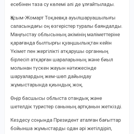
есебінен таза су көлемі әлі де ұлғайтылады.
Қасым-Жомарт Тоқаевқа ауылшаруашылығы
саласындағы оң өзгерістер туралы баяндалды.
Маңғыстау облысының әкімінің мәліметтеріне
қарағанда былтырғы қуаңшылықтан кейін
Үкімет пен жергілікті атқарушы органның
бірлесіп атқарған шараларының және биыл
молынан түскен жауын нәтижесінде
шаруалардың жем-шөп дайындау
жұмыстарында қиындық жоқ.
Өңір басшысы облыста отандық және
шетелдік туристер санының артқанын жеткізді.
Кездесу соңында Президент аталған бағыттар
бойынша жұмыстарды одан әрі жетілдіріп,