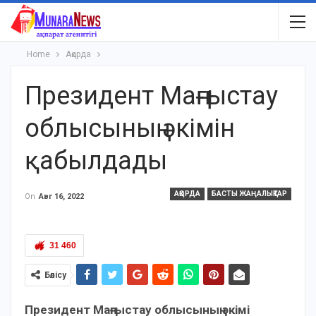
Home
Ақорда
Президент Маңғыстау
облысының әкімін
қабылдады
АҚОРДА
БАСТЫ ЖАҢАЛЫҚТАР
On
Авг 16, 2022
31 460
Бөлісу
Президент Маңғыстау облысының әкімі