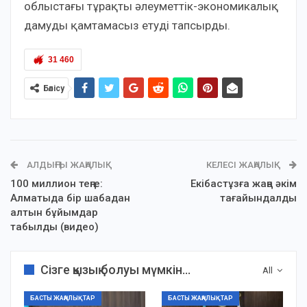
облыстағы тұрақты әлеуметтік-экономикалық
дамуды қамтамасыз етуді тапсырды.
31 460
Бөлісу
АЛДЫҢҒЫ ЖАҢАЛЫҚ
КЕЛЕСІ ЖАҢАЛЫҚ
100 миллион теңге:
Екібастұзға жаңа әкім
Алматыда бір шабадан
тағайындалды
алтын бұйымдар
табылды (видео)
Сізге қызық болуы мүмкін...
All
БАСТЫ ЖАҢАЛЫҚТАР
БАСТЫ ЖАҢАЛЫҚТАР