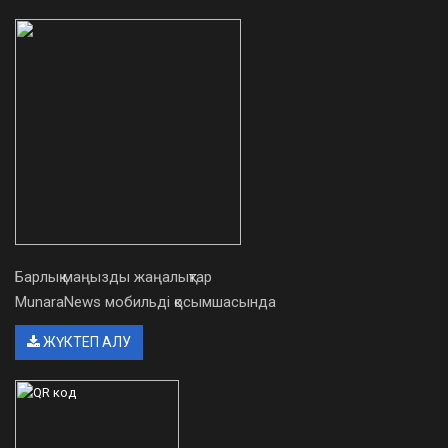
Барлық маңызды жаңалықтар
MunaraNews мобильді қосымшасында
ЖҮКТЕП АЛУ