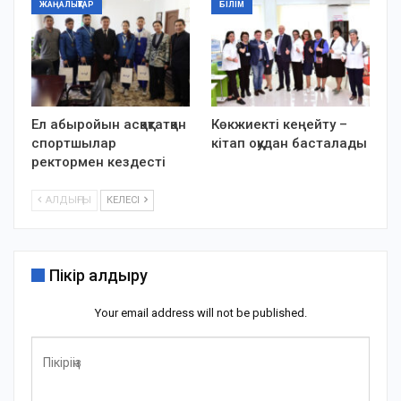
ЖАҢАЛЫҚТАР
БІЛІМ
Ел абыройын асқақтатқан
Көкжиекті кеңейту –
спортшылар
кітап оқудан басталады
ректормен кездесті
АЛДЫҢҒЫ
КЕЛЕСІ
Пікір қалдыру
Your email address will not be published.