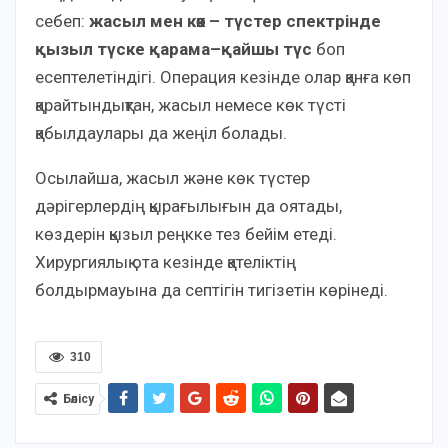
себеп:
жасыл мен көк – түстер спектрінде
қызыл түске қарама–қайшы түс
боп
есептелетіндігі. Операция кезінде олар қанға көп
қарайтындықтан, жасыл немесе көк түсті
қабылдаулары да жеңіл болады.
Осылайша, жасыл және көк түстер
дәрігерлердің қырағылығын да оятады,
көздерін қызыл реңкке тез бейім етеді.
Хирургиялық ота кезінде қателіктің
болдырмауына да септігін тигізетін көрінеді.
310
Бөлісу