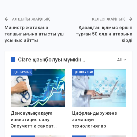
АЛДЫҢҒЫ ЖАҢАЛЫҚ
КЕЛЕСІ ЖАҢАЛЫҚ
Министр жатақхана
Қазақстан қылмыс өршіп
тапшылығына қатысты үш
тұрған 50 елдің қатарына
ұсыныс айтты
кірді
Сізге қызық болуы мүмкін...
All
ДЕНСАУЛЫҚ
ДЕНСАУЛЫҚ
Денсаулық сақтауға
Цифрландыру және
инвестиция салу:
заманауи
Әлеуметтік саясат…
технологиялар