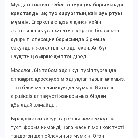
Мұндағы негізгі себеп:
операция барысында
кристалды ақ түс хирургтың көзін ауыртуы
мүмкін.
Егер ол қою қызыл қаннан кейін
әріптесінің ақ түсті халатын көретін болса көзі
ауырып, операция барысында бірнеше
секундын жоғалтып алады екен. Ал бұл
науқастың өміріне қауіп төндіреді.
Мәселен, біз төбемізден күн түсіп тұрғанда
аппақ қарға қарасақ, көзімізді уқалап тұрып қаламыз,
тіпті басымыз айналуы да мүмкін. Өйткені
кіршіксіз аппақ түсті жанарымыз бірден
қабылдай алмайды.
Бірақ неліктен хирургтар сары немесе күлгін
түсті форма кимейді, неге жасыл мен көк түсті
таңдаған деп ойлауыңыз мүмкін. Оған