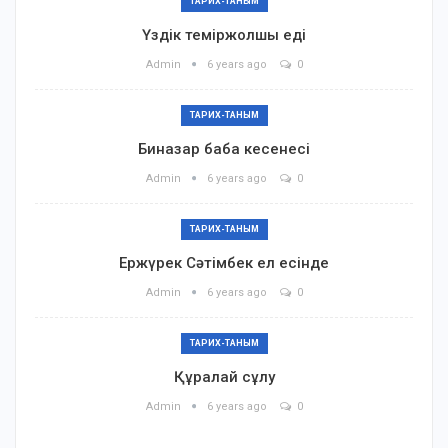
ТАРИХ-ТАНЫМ
Үздік теміржолшы еді
Admin
6 years ago
0
ТАРИХ-ТАНЫМ
Биназар баба кесенесі
Admin
6 years ago
0
ТАРИХ-ТАНЫМ
Ержүрек Сәтімбек ел есінде
Admin
6 years ago
0
ТАРИХ-ТАНЫМ
Құралай сұлу
Admin
6 years ago
0