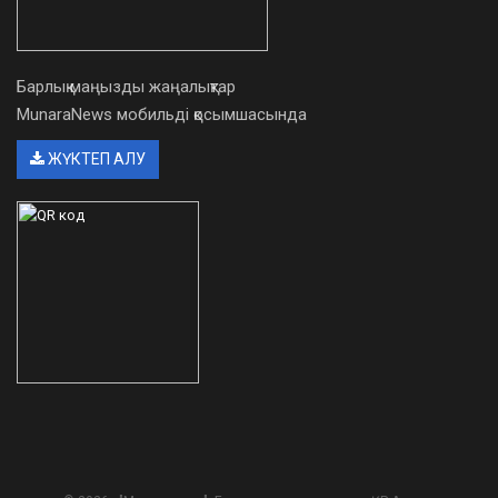
Барлық маңызды жаңалықтар
MunaraNews мобильді қосымшасында
ЖҮКТЕП АЛУ