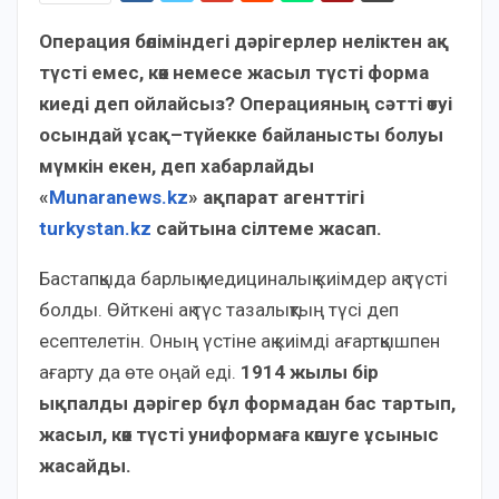
Операция бөліміндегі дәрігерлер неліктен ақ
түсті емес, көк немесе жасыл түсті форма
киеді деп ойлайсыз? Операцияның сәтті өтуі
осындай ұсақ–түйекке байланысты болуы
мүмкін екен, деп хабарлайды
«
Munaranews.kz
» ақпарат агенттігі
turkystan.kz
сайтына сілтеме жасап.
Бастапқыда барлық медициналық киімдер ақ түсті
болды. Өйткені ақ түс тазалықтың түсі деп
есептелетін. Оның үстіне ақ киімді ағартқышпен
ағарту да өте оңай еді.
1914 жылы бір
ықпалды дәрігер бұл формадан бас тартып,
жасыл, көк түсті униформаға көшуге ұсыныс
жасайды.