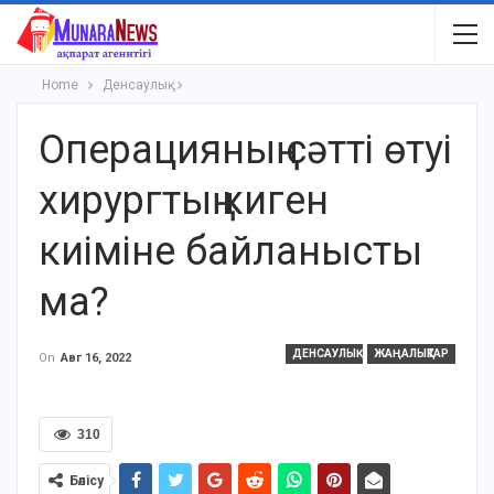
Home
Денсаулық
Операцияның сәтті өтуі
хирургтың киген
киіміне байланысты
ма?
ДЕНСАУЛЫҚ
ЖАҢАЛЫҚТАР
On
Авг 16, 2022
310
Бөлісу