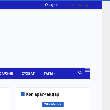
Sign in
ОАРХИВ
СҰХБАТ
ТАҒЫ
Көп қаралғандар
ТАРИХ-ТАНЫМ