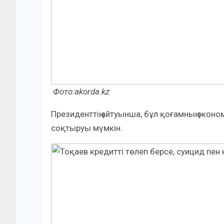
Фото:akorda.kz
Президенттің айтуынша, бұл қоғамның эконом
соқтыруы мүмкін.