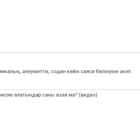
икалық, әлеуметтік, содан кейін саяси бөлінуіне әкеп