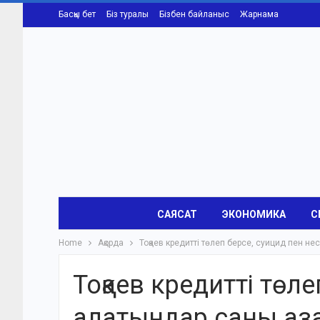
Басқы бет
Біз туралы
Бізбен байланыс
Жарнама
САЯСАТ
ЭКОНОМИКА
С
Home
Ақорда
Тоқаев кредитті төлеп берсе, суицид пен н
Тоқаев кредитті төл
алатындар саны аза