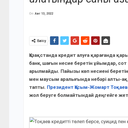
On
Авг 13, 2022
Бөлісу
Қазақстанда кредит алуға қарағанда қар
банк, шағын несие беретін ұйымдар, с
арылмайды. Пайызы көп несиені беретін
мен маусым аралығында небәрі алты-ақ 
тапты.
Президент Қасым-Жомарт Тоқаев
жол беруге болмайтындай деңгейге жетк