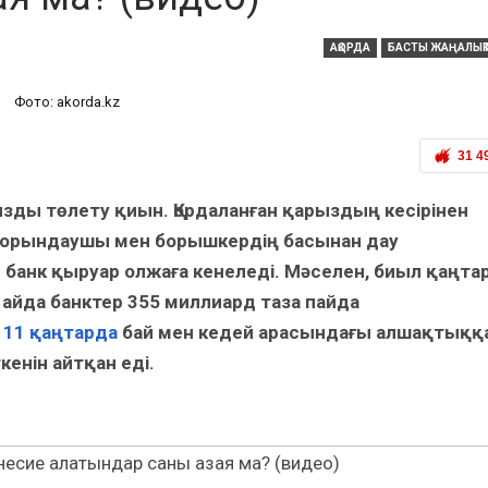
АҚОРДА
БАСТЫ ЖАҢАЛЫҚ
Фото: akorda.kz
31 4
ызды төлету қиын. Қордаланған қарыздың кесірінен
от орындаушы мен борышкердің басынан дау
 банк қыруар олжаға кенеледі. Мәселен, биыл қаңта
айда банктер 355 миллиард таза пайда
 11 қаңтарда
бай мен кедей арасындағы алшақтыққ
енін айтқан еді.