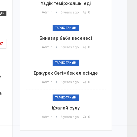
Үздік теміржолшы еді
Admin
6 years ago
0
ТАР
ТАРИХ-ТАНЫМ
Биназар баба кесенесі
97
Admin
6 years ago
0
ТАРИХ-ТАНЫМ
Ержүрек Сәтімбек ел есінде
р
Admin
6 years ago
0
а
ТАРИХ-ТАНЫМ
Құралай сұлу
Admin
6 years ago
0