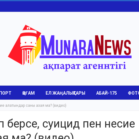
ПОРТ
ҚОҒАМ
ЕЛ ЖАҢАЛЫҚТАРЫ
АБАЙ-175
ФОТ
есие алатындар саны азая ма? (видео)
еп берсе, суицид пен несие
я ма? (видео)