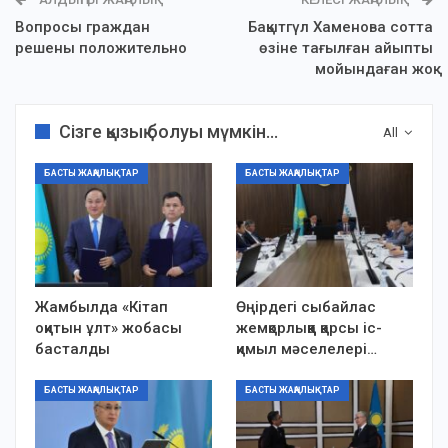
Вопросы граждан
Бақытгүл Хаменова сотта
решены положительно
өзіне тағылған айыпты
мойындаған жоқ
Сізге қызық болуы мүмкін...
All
БАСТЫ ЖАҢАЛЫҚТАР
БАСТЫ ЖАҢАЛЫҚТАР
Жамбылда «Кітап
Өңірдегі сыбайлас
оқитын ұлт» жобасы
жемқорлыққа қарсы іс-
басталды
қимыл мәселелері…
БАСТЫ ЖАҢАЛЫҚТАР
БАСТЫ ЖАҢАЛЫҚТАР