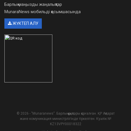
Барлық маңызды жаңалықтар
MunaraNews мобильді қосымшасында
ЖҮКТЕП АЛУ
© 2026 - "Munaranews". Барлық құқықтары қорғалған. ҚР Ақпарат
және комуникация министрлігінде тіркелген. Куәлік №
KZ13VPY00018322