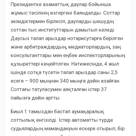
Президентке азаматтық даулар бойынша
жұмыс тәсілінің өзгергені баяндалды. Соттар
әкімдіктермен бірлесіп, дауларды шешудің
соттан тыс институттарын дамытып келеді.
Даусыз талап арыздар нотарисутарға берілген
және арбитраждардың, медиаторлардың, заң
консультанттары мен еңбек инспекторларының
құзыреттері кеңейтілген. Нәтижесінде, 4 жыл
ішінде сотқа түсетін талап арыздар саны 2,5
есеге – 900 мыңнан 340 мыңға дейін азайған.
Соттағы татуласумен аяқталған істер 37
пайызға дейін артты.
Биыл 1 тамыздан бастап аумақаралық
соттылық енгізілді. Істер автоматты түрде
судьялардың мамандануын ескере отырып, бір