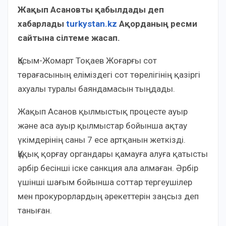
Жақып Асановты қабылдады деп
хабарлады
turkystan.kz
Ақорданың ресми
сайтына сілтеме жасап.
Қасым-Жомарт Тоқаев Жоғарғы сот
төрағасының еліміздегі сот төрелігінің қазіргі
ахуалы туралы баяндамасын тыңдады.
Жақып Асанов қылмыстық процесте ауыр
және аса ауыр қылмыстар бойынша ақтау
үкімдерінің саны 7 есе артқанын жеткізді.
Құқық қорғау органдары қамауға алуға қатысты
әрбір бесінші іске санкция ала алмаған. Әрбір
үшінші шағым бойынша соттар тергеушілер
мен прокурорлардың әрекеттерін заңсыз деп
таныған.