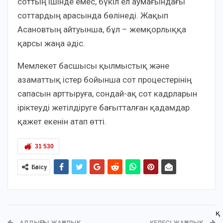
соттың ішінде емес, бүкіл ел аумағындағы
соттардың арасында бөлінеді. Жақып
Асановтың айтуынша, бұл – жемқорлыққа
қарсы жаңа әдіс.
Мемлекет басшысы қылмыстық және
азаматтық істер бойынша сот процестерінің
сапасын арттыруға, сондай-ақ сот кадрларын
іріктеуді жетілдіруге бағытталған қадамдар
қажет екенін атап өтті.
31 530
Бөлісу
АЛДЫҢҒЫ ЖАҢАЛЫҚ
КЕЛЕСІ ЖАҢАЛЫҚ