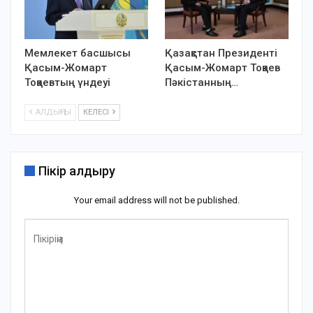
Мемлекет басшысы
Қазақстан Президенті
Қасым-Жомарт
Қасым-Жомарт Тоқаев
Тоқаевтың үндеуі
Пәкістанның…
АЛДЫҢҒЫ
КЕЛЕСІ
Пікір қалдыру
Your email address will not be published.