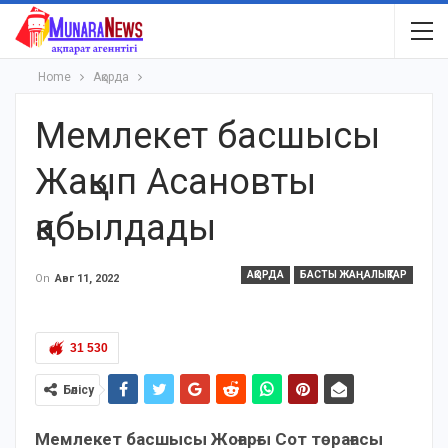
Home
Ақорда
Мемлекет басшысы
Жақып Асановты
қабылдады
АҚОРДА
БАСТЫ ЖАҢАЛЫҚТАР
On
Авг 11, 2022
31 530
Бөлісу
Мемлекет басшысы Жоғарғы Сот төрағасы