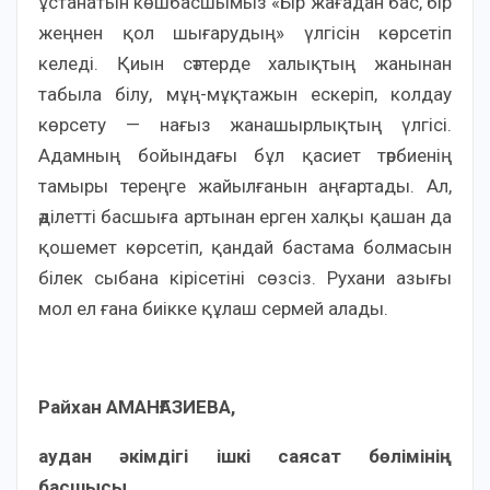
ұстанатын көшбасшымыз «Бір жағадан бас, бір
жеңнен қол шығарудың» үлгісін көрсетіп
келеді. Қиын сәттерде халықтың жанынан
табыла білу, мұң-мұқтажын ескеріп, колдау
көрсету — нағыз жанашырлықтың үлгісі.
Адамның бойындағы бұл қасиет тәрбиенің
тамыры тереңге жайылғанын аңғартады. Ал,
әділетті басшыға артынан ерген халқы қашан да
қошемет көрсетіп, қандай бастама болмасын
білек сыбана кірісетіні сөзсіз. Рухани азығы
мол ел ғана биікке құлаш сермей алады.
Райхан АМАНҒАЗИЕВА,
аудан әкімдігі ішкі саясат бөлімінің
басшысы.