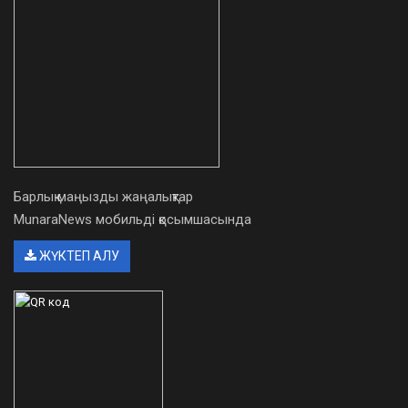
Барлық маңызды жаңалықтар
MunaraNews мобильді қосымшасында
ЖҮКТЕП АЛУ