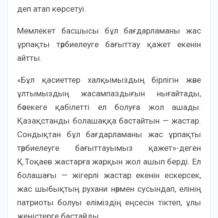
деп атап көрсетуі.
Мемлекет басшысы бұл бағдарламаны жас
ұрпақты тәрбиелеуге бағыттау қажет екенін
айтты.
«Бұл қасиеттер халқымыздың бірлігін және
ұлтымыздың жасампаздығын нығайтады,
бәсекеге қабілетті ел болуға жол ашады.
Қазақстанды болашаққа бастайтын — жастар.
Сондықтан бұл бағдарламаны жас ұрпақты
тәрбиелеуге бағыттауымыз қажет»-деген
Қ.Тоқаев жастарға жарқын жол ашып берді. Ел
болашағы — жігерлі жастар екенін ескерсек,
жас шыбықтың рухани нәрмен сусындап, елінің
патриоты болуы еліміздің еңсесін тіктеп, ұлы
жеңістерге бастайды.