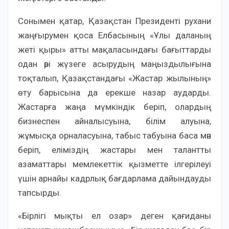
Сонымен қатар, Қазақстан Президенті рухани
жаңғырумен қоса Елбасының «Ұлы даланың
жеті қыры» атты мақаласындағы бағыттарды
одан әрі жүзеге асырудың маңыздылығына
тоқталып, Қазақстандағы «Жастар жылының»
өту барысына да ерекше назар аударды.
Жастарға жаңа мүмкіндік беріп, олардың
бизнеспен айналысуына, білім алуына,
жұмысқа орналасуына, табыс табуына баса мән
беріп, еліміздің жастары мен талантты
азаматтары мемлекеттік қызметте ілгерілеуі
үшін арнайы кадрлық бағдарлама дайындауды
тапсырды.
«Бірлігі мықты ел озар» деген қағиданы