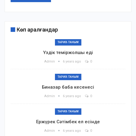
Көп қаралғандар
ТАРИХ-ТАНЫМ
Үздік теміржолшы еді
Admin
6 years ago
0
ТАРИХ-ТАНЫМ
Биназар баба кесенесі
Admin
6 years ago
0
ТАРИХ-ТАНЫМ
Ержүрек Сәтімбек ел есінде
Admin
6 years ago
0