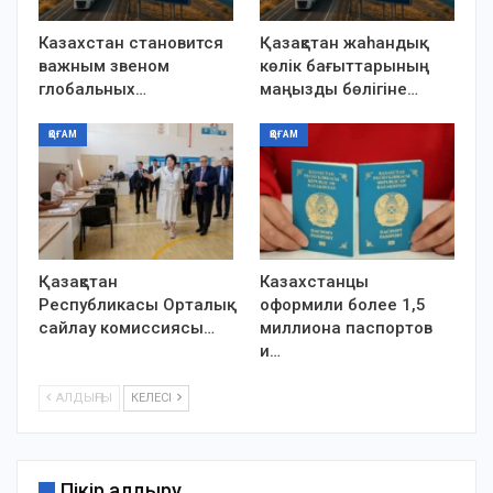
Казахстан становится
Қазақстан жаһандық
важным звеном
көлік бағыттарының
глобальных…
маңызды бөлігіне…
ҚОҒАМ
ҚОҒАМ
Қазақстан
Казахстанцы
Республикасы Орталық
оформили более 1,5
сайлау комиссиясы…
миллиона паспортов
и…
АЛДЫҢҒЫ
КЕЛЕСІ
Пікір қалдыру