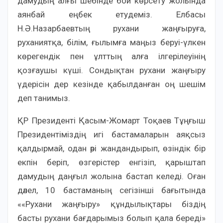
дамудың алғы шебінде бой көрсету жолында
аянбай еңбек етудеміз. Елбасы
Н.Ә.Назарбаевтың рухани жаңғыруға,
руханиятқа, білім, ғылымға маңыз беруі-үлкен
көрегендік пен ұлттың алға ілгерілеуінің
қозғаушы күші. Сондықтан рухани жаңғыру
үдерісін дер кезінде қабылданған оң шешім
деп танимыз.
ҚР Президенті Қасым-Жомарт Тоқаев Тұңғыш
Президентіміздің игі бастамаларын аяқсыз
қалдырмай, одан әрі жандандырып, өзіндік бір
екпін беріп, өзгерістер енгізіп, қарыштап
дамудың даңғыл жолына бастап келеді. Оған
дәлел, 10 бастаманың сегізінші бағытында
««Рухани жаңғыру» құндылықтары біздің
басты рухани бағдарымыз болып қала береді»