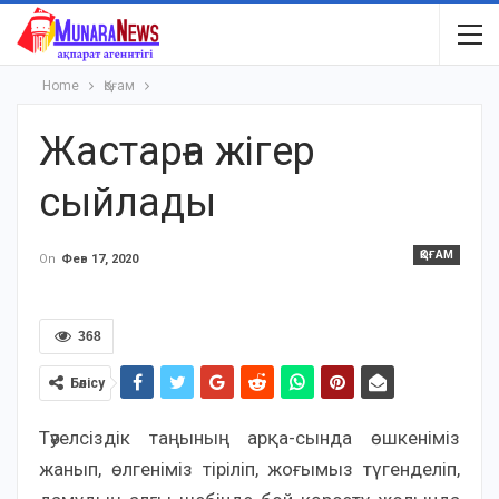
Home
Қоғам
Жастарға жігер
сыйлады
ҚОҒАМ
On
Фев 17, 2020
368
Бөлісу
Тәуелсіздік таңының арқа-сында өшкеніміз
жанып, өлгеніміз тіріліп, жоғымыз түгенделіп,