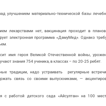
над улучшением материально-технической базы лечеб
ием лекарствами нет, вакцинация проходит в плано
рует электронная программа «ДамуМед». Однако треб
ьем.
ит имя героя Великой Отечественной войны, уроже
чают знания 754 ученика, в классах – по 20-25 ребят.
рные традиции, надо устраивать регулярные встреч
ержать связь со своими выпускниками, — акцентиро
ся с работой детского сада «Айсултан» на 100 мес