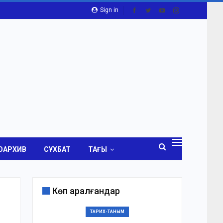
Sign in
ОАРХИВ
СҰХБАТ
ТАҒЫ
Көп қаралғандар
ТАРИХ-ТАНЫМ