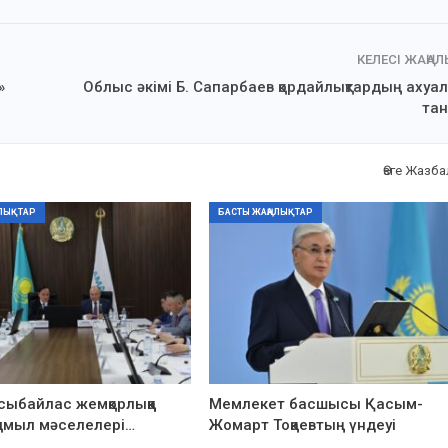
КЕЛЕСІ ЖАҢА
»
Облыс әкімі Б. Сапарбаев қордайлықтардың аху
та
Өзге Жазб
ЛЫҚТАР
БАСТЫ ЖАҢАЛЫҚТАР
 сыбайлас жемқорлыққа
Мемлекет басшысы Қасым-
-қимыл мәселелері…
Жомарт Тоқаевтың үндеуі