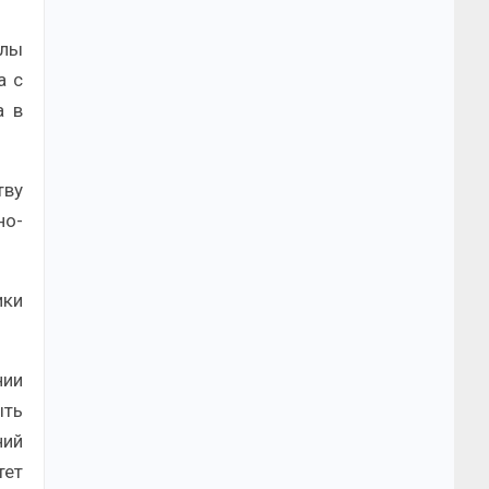
олы
а с
а в
тву
но-
ики
нии
ыть
ний
тет