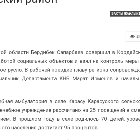
БАСТЫ ЖАҢАЛЫҚ
2
ой области Бердибек Сапарбаев совершил в Кордайс
аботой социальных объектов и взял на контроль меры
е русло. В рабочей поездке главу региона сопровожд
ачальник Департамента КНБ Марат Ирменов и началь
бная амбулатория в селе Карасу Карасуского сельск
Лечебное учреждение рассчитано на 25 посещений в сме
ем. В прошлом году в селе родилось 70 детей, уров
ого населения достигает 95 процентов.