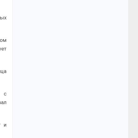
ных
вом
ует
нца
и с
вал
т и