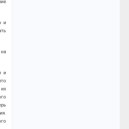
ние
о и
ать
 на
м и
ято
 их
ого
ерь
ия.
ого