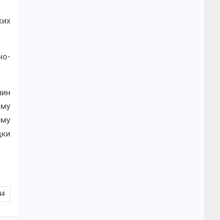
ких
но-
чин
ому
ему
дки
44