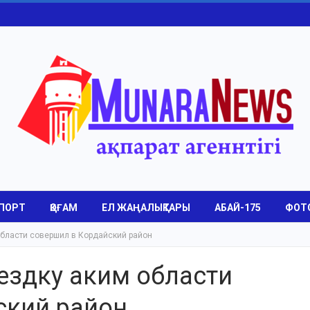
ПОРТ
ҚОҒАМ
ЕЛ ЖАҢАЛЫҚТАРЫ
АБАЙ-175
ФОТ
области совершил в Кордайский район
ездку аким области
ский район