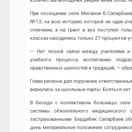
количества молодежи, уверен аким области
При посещении села Масанчи Б.Сапарбае
№13, за всю историю которой ни один уче
отличием, а на грант в вуз поступил то
классах находились только 27 процентов у
— Нет тесной связи между учителями и 
учебного процесса, воспитанию подра
нравственных ценностей и традиций, — обра
Глава региона дал поручение ответственным
вернулись за школьные парты. Бояться нет 
В беседе с коллективом больницы села
системы обязательного медицинского 
застрахованными. Бердибек Сапарбаев об
день материальное положение сотрудников