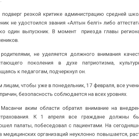
.
в подверг резкой критике администрацию средней шк
ник не удостоился звания «Алтын белгі» либо аттестат
лько один выпускник. В момент приезда главы регион
чеников.
родителями, не уделяется должного внимания качес
стающего поколения в духе патриотизма, культур
щаясь к педагогам, подчеркнул он.
 лицам, чтобы уже в понедельник, 17 февраля, все учен
причин, безопасность соблюдается на всех уровнях.
 Масанчи аким области обратил внимание на внедре
страхования. К 1 апреля все граждане должны б
ошел палаты, побеседовал с пациентами. На сегодняш
 медицинских организаций неуклонно повышается, рас