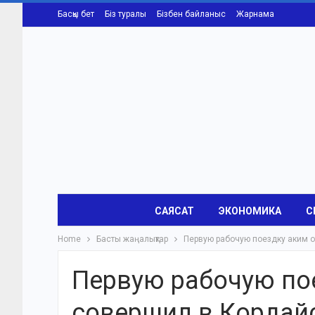
Басқы бет
Біз туралы
Бізбен байланыс
Жарнама
САЯСАТ
ЭКОНОМИКА
С
Home
Басты жаңалықтар
Первую рабочую поездку аким 
Первую рабочую по
совершил в Кордай