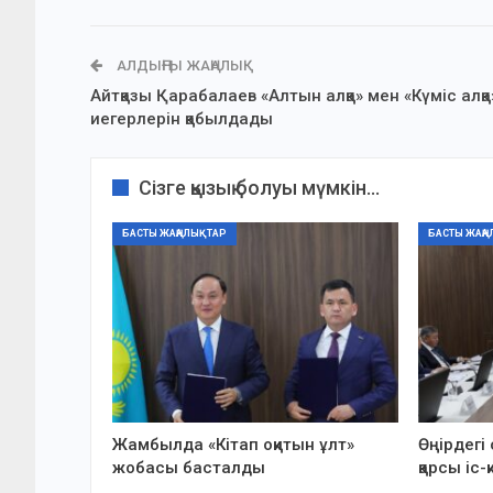
АЛДЫҢҒЫ ЖАҢАЛЫҚ
Айтқазы Қарабалаев «Алтын алқа» мен «Күміс алқа
иегерлерін қабылдады
Сізге қызық болуы мүмкін...
БАСТЫ ЖАҢАЛЫҚТАР
БАСТЫ ЖАҢА
Жамбылда «Кітап оқитын ұлт»
Өңірдегі
жобасы басталды
қарсы іс