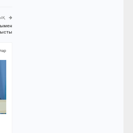
ЛЫҚ
алымен
нысты
алар