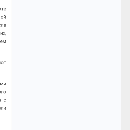
кте
ной
сле
их,
ием
ают
ями
ого
я с
ели