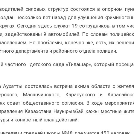
водителей силовых структур состоялся в опорном пун
создан несколько лет назад для улучшения криминоген
ругах. Сегодня здесь служат 19 сотрудников, в том чи
, задействованы 9 автомобилей. По словам полицейск
населением. Но проблемы, конечно же, есть, их решен
тного департамента и районного отдела полиции.
ой частного детского сада «Тилашар», который посещ
 Аухатты состоялась встреча акима области с жител
мерского, Масанчинского, Карасуского и Карасайск
ях совет общественного согласия. В ходе мероприяти
управления Казахстана Науырызбай кажы местные жит
уры и конкретный план действий.
учителями средней школы №48, где учатся 450 человек.