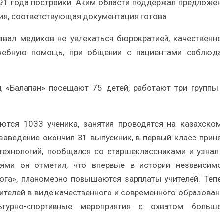
91 года постройки. Аким области поддержал предложе
ия, соответствующая документация готова.
звал медиков не увлекаться бюрократией, качественн
чебную помощь, при общении с пациентами соблюд
 «Балапан» посещают 75 детей, работают три группы
тся 1033 ученика, занятия проводятся на казахско
заведение окончил 31 выпускник, в первый класс прин
 технологий, пообщался со старшеклассниками и узнал
лями он отметил, что впервые в истории независим
гога», планомерно повышаются зарплаты учителей. Теп
ителей в виде качественного и современного образован
ьтурно-спортивные мероприятия с охватом больш