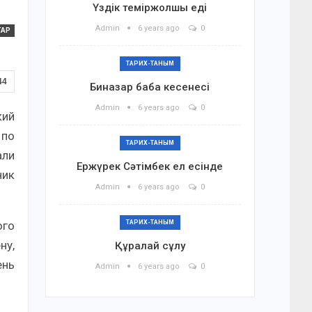
Үздік теміржолшы еді
Admin
6 years ago
0
ТАР
ТАРИХ-ТАНЫМ
44
Биназар баба кесенесі
Admin
6 years ago
0
кий
 по
ТАРИХ-ТАНЫМ
али
Ержүрек Сәтімбек ел есінде
ник
Admin
6 years ago
0
ого
ТАРИХ-ТАНЫМ
ну,
Құралай сұлу
ень
Admin
6 years ago
0