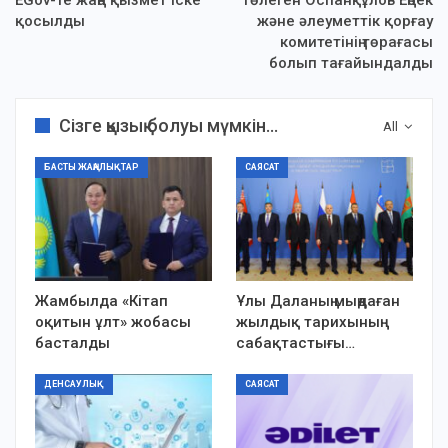
ЕGov-те жаңа қызмет іске
Төлеген Оспанқұлов Еңбек
қосылды
және әлеуметтік қорғау
комитетінің төрағасы
болып тағайындалды
Сізге қызық болуы мүмкін...
All
БАСТЫ ЖАҢАЛЫҚТАР
САЯСАТ
Жамбылда «Кітап
Ұлы Даланың мыңдаған
оқитын ұлт» жобасы
жылдық тарихының
басталды
сабақтастығы…
ДЕНСАУЛЫҚ
САЯСАТ