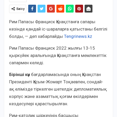
Бөлісу
Рим Папасы Франциск Қазақстанға сапары
кезінде қандай іс-шараларға қатыстаны белгілі
болды, — деп хабарлайды
Tengrinews.kz
Рим Папасы Франциск 2022 жылғы 13-15
қыркүйек аралығында Қазақстанға мемлекеттік
сапармен келеді.
Бірінші күн
бағдарламасында оның Қазақстан
Президенті Қасым-Жомарт Тоқаевпен, сондай-
ақ елімізде тіркелген шетелдік дипломатиялық
корпус және азаматтық қоғам өкілдерімен
кездесулері қарастырылған.
Рим-католик шіркеуінің басшысы