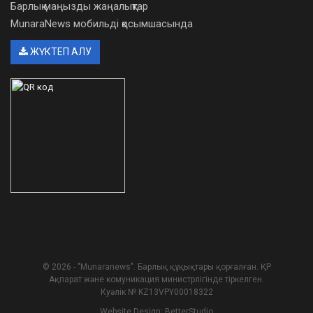
Барлық маңызды жаңалықтар
MunaraNews мобильді қосымшасында
ЖҮКТЕП АЛУ
© 2026 - "Munaranews". Барлық құқықтары қорғалған. ҚР
Ақпарат және комуникация министрлігінде тіркелген.
Куәлік № KZ13VPY00018322
Website Design:
BetterStudio