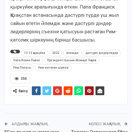
қыркүйек аралығында өткен. Папа Франциск
Қазақстан астанасында дәстүрлі түрде үш жыл
сайын өтетін Әлемдік және дәстүрлі діндер
лидерлерінің съезіне қатысуын растаған Рим-
католик шіркеуінің бірінші басшысы.
13-15 қыркүйек
2022
Әлемдік
дәстүрлі діндер лидер
Папа Иоанн Павел
Президенті Қасым-Жомарт Тоқаев
Рим Папасы
Рим-католик шіркеуі
350
Бөлісу
АЛДЫҢҒЫ ЖАҢАЛЫҚ
КЕЛЕСІ ЖАҢАЛЫҚ