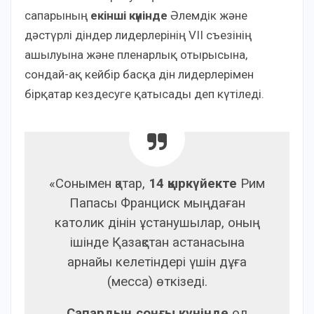
сапарының
екінші күнінде
Әлемдік және
дәстүрлі діндер лидерлерінің VII съезінің
ашылуына және пленарлық отырысына,
сондай-ақ кейбір басқа дін лидерлерімен
бірқатар кездесуге қатысады деп күтіледі.
«Сонымен қатар,
14 қыркүйекте
Рим
Папасы Франциск мыңдаған
католик дінін ұстанушылар, оның
ішінде Қазақстан астанасына
арнайы келетіндері үшін дұға
(месса) өткізеді.
Сапардың соңғы күнінде
ол