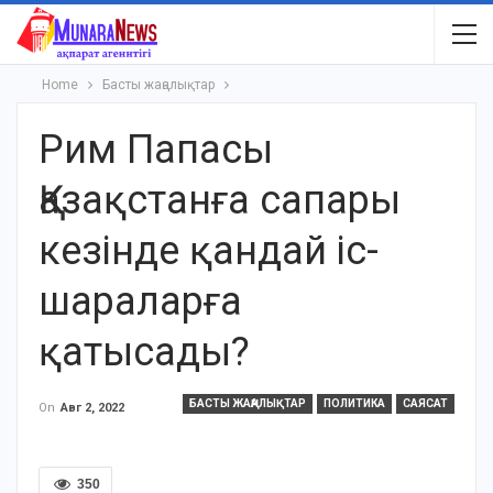
Home
Басты жаңалықтар
Рим Папасы
Қазақстанға сапары
кезінде қандай іс-
шараларға
қатысады?
БАСТЫ ЖАҢАЛЫҚТАР
ПОЛИТИКА
САЯСАТ
On
Авг 2, 2022
350