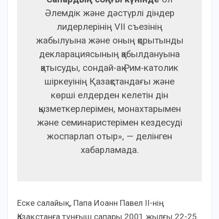
Әлемдік және дәстүрлі діндер
лидерлерінің VII съезінің
жабылуына және оның қорытынды
декларациясының қабылдануына
қатысуды, сондай-ақ Рим-католик
шіркеуінің Қазақстандағы және
көрші елдерден келетін дін
қызметкерлерімен, монахтарымен
және семинаристерімен кездесуді
жоспарлап отыр», — делінген
хабарламада.
Еске салайық, Папа Иоанн Павел II-нің
Қазақстанға тұңғыш сапары 2001 жылғы 22-25