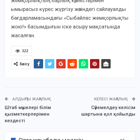
жемқорлықтың барлық көріністерімен
ымырасыз күрес жүргізу жөніндегі сайлауалды
бағдарламасындағы «Сыбайлас жемқорлықты
жою!» басымдығын іске асыру мақсатында
жасалған.
322
Бөлісу
АЛДЫҢҒЫ ЖАҢАЛЫҚ
КЕЛЕСІ ЖАҢАЛЫҚ
Штаб мүшелері білім
Сүйемелдеу келісім
қызметкерлерімен
шартына қол қойылды
кездесті