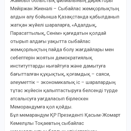
Жамбыл облыстық филиалының директоры
Мейіржан Жиенәлі – Сыбайлас жемқорлықтың
алдын алу бойынша Қазақстанда қабылданып
жатқан жүйелі шараларға, «Адалдық,
Парасаттылық, Сенім» қағидатын қолдай
отырып алдағы уақытта сыбайлас
жемқорлықтың пайда болу жағдайлары мен
себептерін жоятын демократиялық
институттарды нығайтуға және дамытуға
бағытталған құқықтық, қоғамдық – саяси,
әлеуметтік – экономикалық іс – шаралардың
тұтас жүйесін қалыптастыруға белсенді түрде
атсалысуға уағдаласып бірлескен
Меморандумға қол қойды.
Бұл мемарандум ҚР Президенті Қасым-Жомарт
Кемелұлы Тоқаевтың сыбайлас