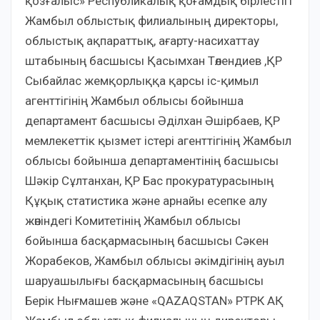
қозғалыс» Республикалық қоғамдық бірлестігі
Жамбыл облыстық филиалының директоры,
облыстық ақпараттық, ағарту-насихаттау
штабының басшысы Қасымхан Төлендиев ,ҚР
Сыбайлас жемқорлыққа қарсы іс-қимыл
агенттігінің Жамбыл облысы бойынша
департамент басшысы Әділхан Әшірбаев, ҚР
мемлекеттік қызмет істері агенттігінің Жамбыл
облысы бойынша департаментінің басшысы
Шәкір Сұлтанхан, ҚР Бас прокуратурасының
Құқық статистика және арнайы есепке алу
жөніндегі Комитетінің Жамбыл облысы
бойынша басқармасының басшысы Сәкен
Жорабеков, Жамбыл облысы әкімдігінің ауыл
шаруашылығы басқармасының басшысы
Берік Нығмашев және «QAZAQSTAN» РТРК АҚ