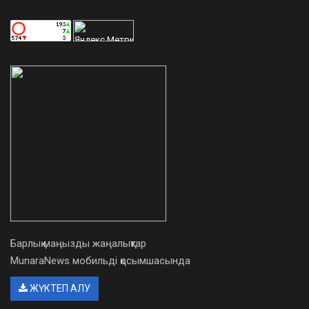
Барлық маңызды жаңалықтар
MunaraNews мобильді қосымшасында
ЖҮКТЕП АЛУ