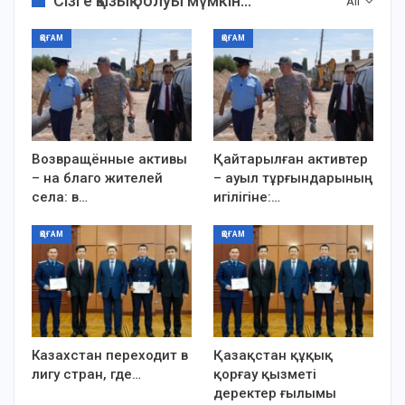
Сізге қызық болуы мүмкін...
All
ҚОҒАМ
ҚОҒАМ
Возвращённые активы
Қайтарылған активтер
– на благо жителей
– ауыл тұрғындарының
села: в…
игілігіне:…
ҚОҒАМ
ҚОҒАМ
Казахстан переходит в
Қазақстан құқық
лигу стран, где…
қорғау қызметі
деректер ғылымы