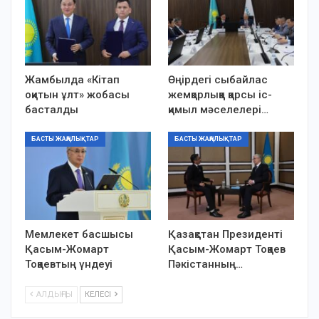
Жамбылда «Кітап
Өңірдегі сыбайлас
оқитын ұлт» жобасы
жемқорлыққа қарсы іс-
басталды
қимыл мәселелері…
БАСТЫ ЖАҢАЛЫҚТАР
БАСТЫ ЖАҢАЛЫҚТАР
Мемлекет басшысы
Қазақстан Президенті
Қасым-Жомарт
Қасым-Жомарт Тоқаев
Тоқаевтың үндеуі
Пәкістанның…
АЛДЫҢҒЫ
КЕЛЕСІ