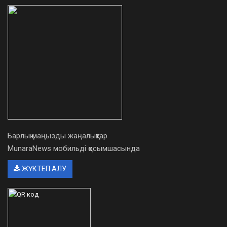
Барлық маңызды жаңалықтар
MunaraNews мобильді қосымшасында
ЖҮКТЕП АЛУ