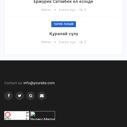
Ержүрек Сәтімбек ел есінде
Admin
6 years ago
0
ТАРИХ-ТАНЫМ
Құралай сұлу
Admin
6 years ago
0
Contact us:
info@yoursite.com