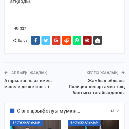
атқарды.
327
Бөлісу
АЛДЫҢҒЫ ЖАҢАЛЫҚ
КЕЛЕСІ ЖАҢАЛЫҚ
Атқарылған іс аз емес,
Жамбыл облысы
мәселе де жеткілікті
Полиция департаментінің
бастығы тағайындалды
Сізге қызық болуы мүмкін...
All
БАСТЫ ЖАҢАЛЫҚТАР
БАСТЫ ЖАҢАЛЫҚТАР