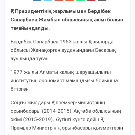
ҚР Президентінің жарлығымен Бердібек
Сапарбаев Жамбыл облысының әкімі болып
тағайындалды.
Бердiбек Сапарбаев 1953 жылы Қызылорда
облысы Жаңақорған ауданындағы Бесарық
ауылында туған.
1977 жылы Алматы халық шаруашылығы
институтын экономист мамандығы бойынша
бітірген.
Соңғы жылдары ҚР премьер-министрінің
орынбасары (2014-2015), Ақтөбе облысының
әкімі (2015-2019), бүгінгі күнге дейін ҚР
Премьер Министрінің орынбасары қызметтерін