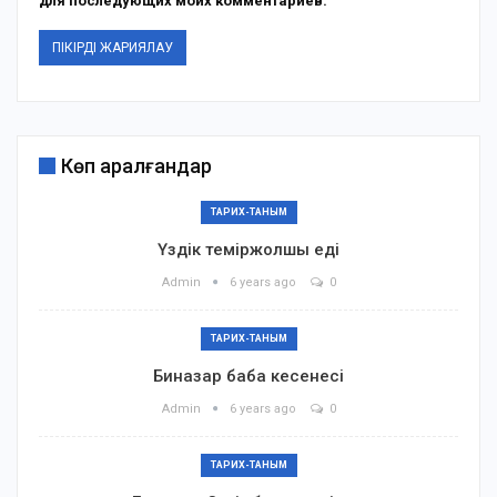
для последующих моих комментариев.
Көп қаралғандар
ТАРИХ-ТАНЫМ
Үздік теміржолшы еді
Admin
6 years ago
0
ТАРИХ-ТАНЫМ
Биназар баба кесенесі
Admin
6 years ago
0
ТАРИХ-ТАНЫМ