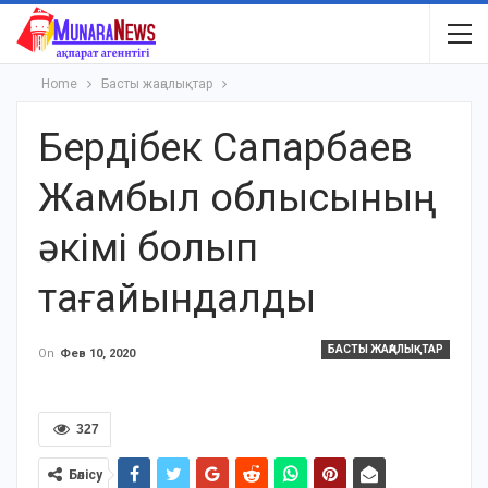
Home
Басты жаңалықтар
Бердібек Сапарбаев
Жамбыл облысының
әкімі болып
тағайындалды
БАСТЫ ЖАҢАЛЫҚТАР
On
Фев 10, 2020
327
Бөлісу