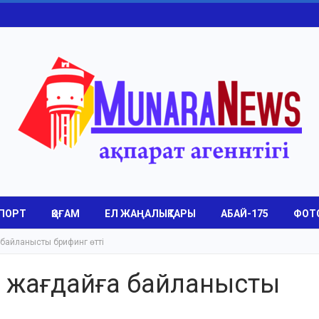
ПОРТ
ҚОҒАМ
ЕЛ ЖАҢАЛЫҚТАРЫ
АБАЙ-175
ФОТ
байланысты брифинг өтті
ы жағдайға байланысты