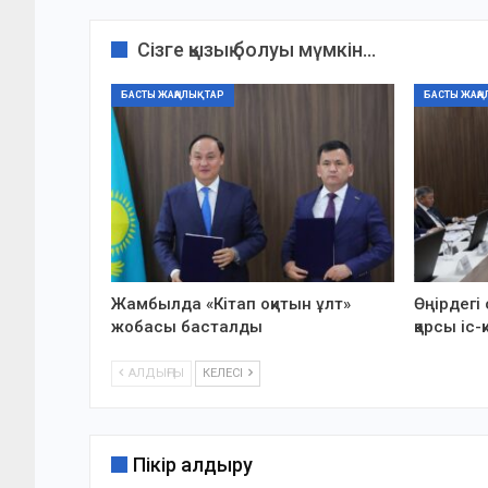
Сізге қызық болуы мүмкін...
БАСТЫ ЖАҢАЛЫҚТАР
БАСТЫ ЖАҢА
Жамбылда «Кітап оқитын ұлт»
Өңірдегі
жобасы басталды
қарсы іс
АЛДЫҢҒЫ
КЕЛЕСІ
Пікір қалдыру