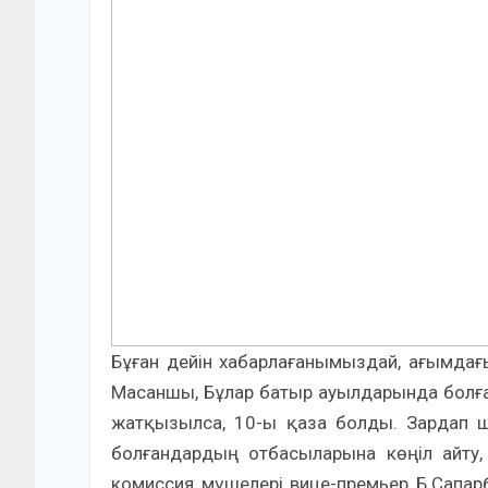
Бұған дейін хабарлағанымыздай, ағымдағы
Масаншы, Бұлар батыр ауылдарында болған
жатқызылса, 10-ы қаза болды. Зардап ш
болғандардың отбасыларына көңіл айту
комиссия мүшелері вице-премьер Б.Сап