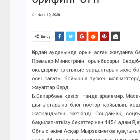
On
Фев 10, 2020
Бөлісу
Қордай ауданында орын алған жағдайға ба
Премьер-Министрінің орынбасары Берді
өкілдеріне қақтығыс зардаптарын жою бо
осы сағаты бойынша түскен мәліметтер
жауаптар берді.
Б.Сапарбаев қазіргі таңда Қаракемер, Мас
шығыстарына блог-постар қойылып, көше
жатқандығын жеткізді. Сондай-ақ, соңғы 
бақылап-өткізу бекеттерінен 4454 адам ҚР
Облыс әкімі Асқар Мырзахметов қақтығы
және 44 автокөлік өртенгендігін тілге тие