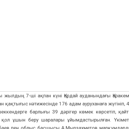
 жылдың 7-ші ақпан күні Қордай ауданындағы Қаракем
 қақтығыс нәтижесінде 176 адам ауруханаға жүгініп, 4
еккендерге барлығы 39 дәрігер көмек көрсетіп, қай
, қол ұшын беру шаралары ұйымдастырылған. Үкімет
арбаев пен облыс басшысы А.Мырзахметов марқұмдар