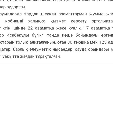
ар аудартты.
ауылдарда зардап шеккен азаматтармен жұмыс жа
, мобильді халыққа қызмет көрсету орталықта
ктің ішінде 22 азаматқа жеке куәлік, 17 азаматқа 
сқар Исабекұлы бүгінгі таңда көше бойындағы өртен
старын толық аяқталғанын, оған 30 техника мен 125 а
тар, барлық әлеуметтік нысандар, сауда орындары 
і уақытта жағдай тұрақталған.