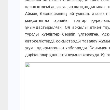
залал көлемі анықталып жатқандығына наз
Аймақ басшысының айтуынша, аталған 
мақсатында арнайы топтар құрылып
ұйымдастырылған. Ол арқылы өткен тәулі
туралы куәліктер беріліп үлгерілген. А
автокөліктерді, қоқыстарды тазалау жұмы
жұмылдырылғанын хабарлады. Сонымен қа
дәріханалар қалыпты жұмыс жасауда. Қазірг