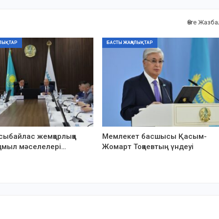
Өзге Жазб
ЛЫҚТАР
БАСТЫ ЖАҢАЛЫҚТАР
 сыбайлас жемқорлыққа
Мемлекет басшысы Қасым-
-қимыл мәселелері…
Жомарт Тоқаевтың үндеуі