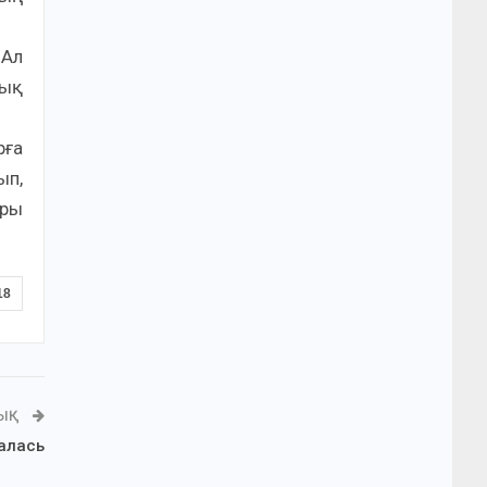
 Ал
уық
рға
ып,
ары
18
ЛЫҚ
алась