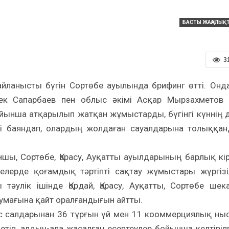
БАСТЫ ЖАҢАЛЫҚ
3
йланысты бүгін Сортөбе ауылында брифинг өтті. Онда
бек Сапарбаев пен облыс әкімі Асқар Мырзахметов 
йынша атқарылып жатқан жұмыстарды, бүгінгі күннің 
ді баяндап, олардың жолдаған сауалдарына толыққа
аншы, Сортөбе, Қарасу, Ауқатты ауылдарының барлық кір
лерде қоғамдық тәртіпті сақтау жұмыстары жүргізі
тәулік ішінде Қордай, Қарасу, Ауқатты, Сортөбе шек
 аумағына қайт оралғандығын айтты.
с салдарынан 36 тұрғын үй мен 11 кооммерциялық ны
к етіп, алдын-ала жасалған есептеулер бойынша келтіріл