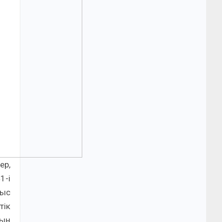
ер,
1-і
тыс
тік
дың