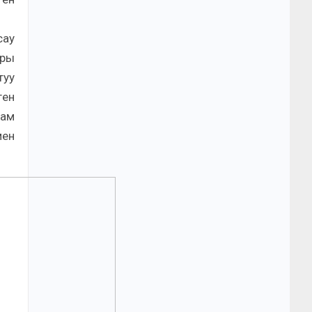
сау
ры
туу
ген
дам
мен