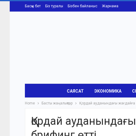
Басқы бет
Біз туралы
Бізбен байланыс
Жарнама
САЯСАТ
ЭКОНОМИКА
С
Home
Басты жаңалықтар
Қордай ауданындағы жағдайға 
Қордай ауданындағ
брифинг өтті