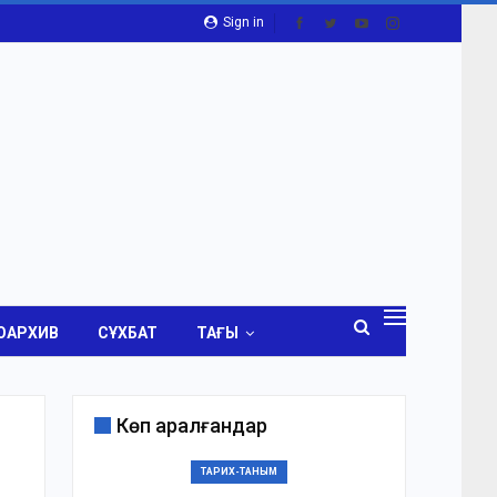
Sign in
ОАРХИВ
СҰХБАТ
ТАҒЫ
Көп қаралғандар
ТАРИХ-ТАНЫМ