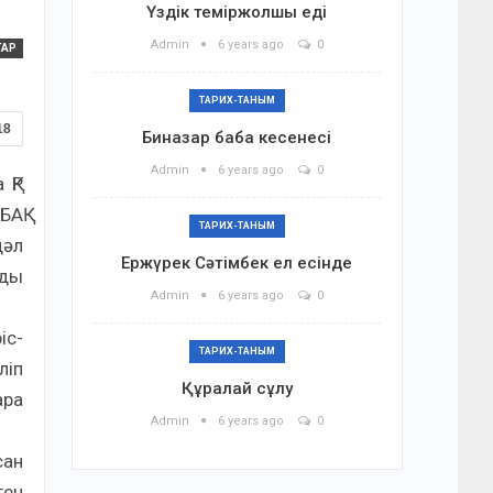
Үздік теміржолшы еді
Admin
6 years ago
0
ТАР
ТАРИХ-ТАНЫМ
18
Биназар баба кесенесі
Admin
6 years ago
0
 ҚР
БАҚ
ТАРИХ-ТАНЫМ
дәл
Ержүрек Сәтімбек ел есінде
нды
Admin
6 years ago
0
іс-
ТАРИХ-ТАНЫМ
ліп
Құралай сұлу
ара
Admin
6 years ago
0
сан
ген