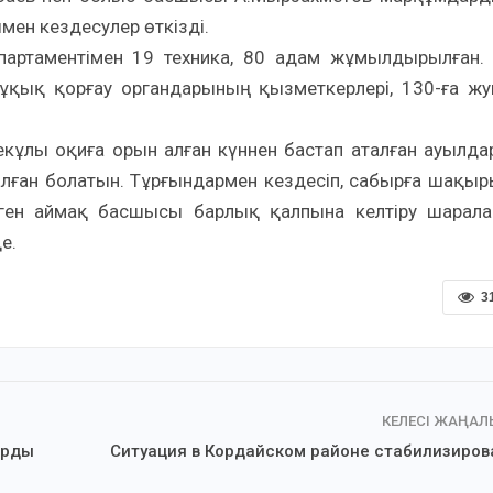
мен кездесулер өткізді.
епартаментімен 19 техника, 80 адам жұмылдырылған.
ұқық қорғау органдарының қызметкерлері, 130-ға ж
кұлы оқиға орын алған күннен бастап аталған ауылда
лған болатын. Тұрғындармен кездесіп, сабырға шақыр
үрген аймақ басшысы барлық қалпына келтіру шарал
е.
3
КЕЛЕСІ ЖАҢА
арды
Ситуация в Кордайском районе стабилизиров