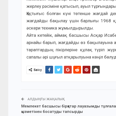
жерлеу рәсіміне қатысып, ауыл тұрғындары
Қақтығыс болған күні төтенше жағдай д
жағдайды бақылау үшін барлығы 1968 қ
әскери техника жұмылдырылды.
Айта кетейік, аймақ басшысы Асқар Исабе
арнайы барып, жағдайды өз бақылауына а
тараптардың пікірлеріне құлақ түріп ж
сапалы әрі шұғыл атқарылуына көңіл бөлуд
Бөлісу
АЛДЫҢҒЫ ЖАҢАЛЫҚ
Мемлекет басшысы бірқатар лауазымды тұлғал
қызметінен босатуды тапсырды