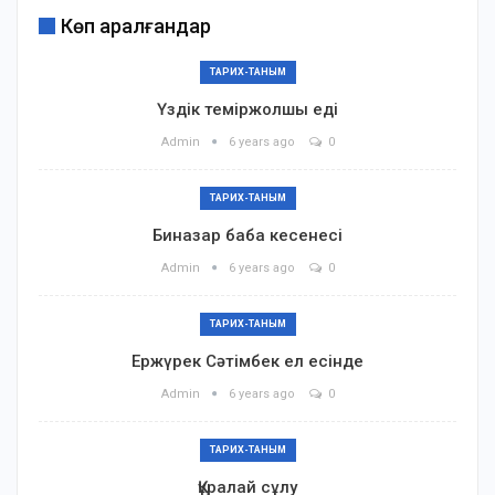
Көп қаралғандар
ТАРИХ-ТАНЫМ
Үздік теміржолшы еді
Admin
6 years ago
0
ТАРИХ-ТАНЫМ
Биназар баба кесенесі
Admin
6 years ago
0
ТАРИХ-ТАНЫМ
Ержүрек Сәтімбек ел есінде
Admin
6 years ago
0
ТАРИХ-ТАНЫМ
Құралай сұлу