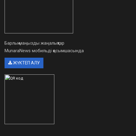
Барлық маңызды жаңалықтар
MunaraNews мобильді қосымшасында
ЖҮКТЕП АЛУ