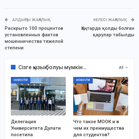
АЛДЫҢҒЫ ЖАҢАЛЫҚ
КЕЛЕСІ ЖАҢАЛЫҚ
Раскрыто 100 процентов
Қаңтарда қолды болған
установленных фактов
қарулар табылды
мошенничества тяжелой
степени
Сізге қызық болуы мүмкін...
All
НОВОСТИ
НОВОСТИ
Делегация
Что такое МООК и в
Университета Дулати
чем их преимущества
посетила
для студентов?