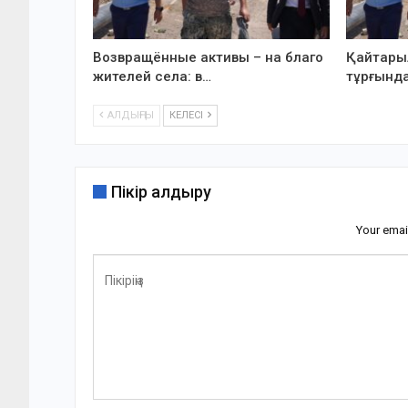
Возвращённые активы – на благо
Қайтарыл
жителей села: в…
тұрғында
АЛДЫҢҒЫ
КЕЛЕСІ
Пікір қалдыру
Your emai