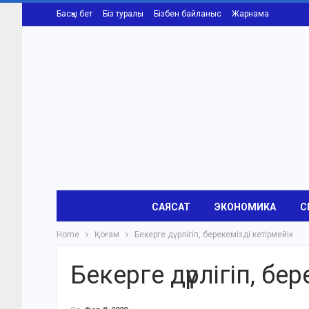
Басқы бет
Біз туралы
Бізбен байланыс
Жарнама
САЯСАТ
ЭКОНОМИКА
С
Home
Қоғам
Бекерге дүрлігіп, берекемізді кетірмейік
Бекерге дүрлігіп, бе