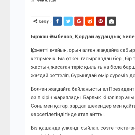
On
Фев 8, 2020
Бөлісу
Біржан Әлімбеков, Қордай аудандық Биле
Құрметті ағайын, орын алған жағдайға сабырм
кетірмейік. Біз өткен ғасырлардан бері, бі
жастың жасаған теріс қылығына бола барша
жағдай реттеліп, бұрынғдай өмір сүреміз д
Болған жағдайға байланысты ел Президенті 
өз пікірін жариялады. Барлық кінәлілер ан
Сонымен қатар, зардап шекендер мен қай
көрсетілетіндігінде атап айтты.
Біз қашанда үлкенді сыйлап, сөзге тоқтаға