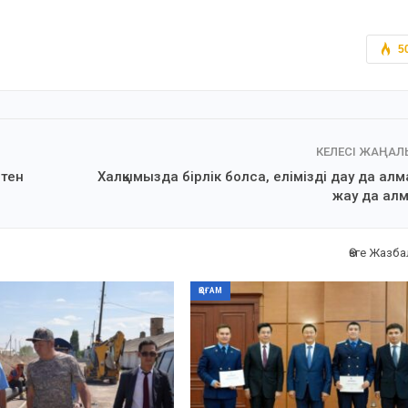
5
КЕЛЕСІ ЖАҢА
стен
Халқымызда бірлік болса, елімізді дау да ал
жау да ал
Өзге Жазб
ҚОҒАМ