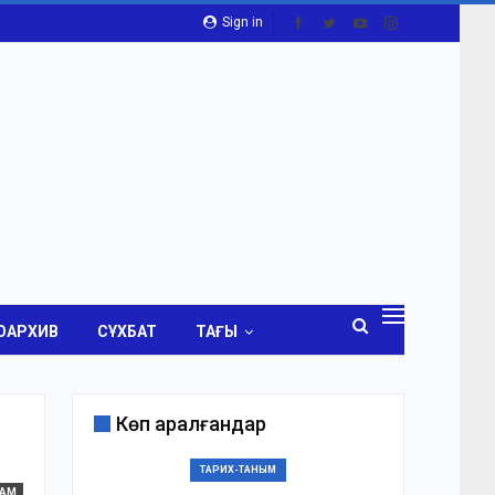
Sign in
ОАРХИВ
СҰХБАТ
ТАҒЫ
Көп қаралғандар
ТАРИХ-ТАНЫМ
ҒАМ