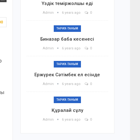
Үздік теміржолшы еді
Admin
6 years ago
0
00
ТАРИХ-ТАНЫМ
Биназар баба кесенесі
Admin
6 years ago
0
р
ТАРИХ-ТАНЫМ
Ержүрек Сәтімбек ел есінде
Admin
6 years ago
0
ты
ТАРИХ-ТАНЫМ
Құралай сұлу
Admin
6 years ago
0