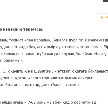
5
р кеңесінің төрағасы.
ен, түсіністікпен қарайық. Бекерге дүрлігіп, берекемізді
р тудың астында бақытты өмір сүріп келе жатқан елміз. Бі
 халықты кінәлап, күйе жағудан аулақ болайық. Әлі ақ,
еп ойлаймын.
Қ.К.Тоқаевтың өзі шұыл жиын өткізіп, оқиғаға байланыс
ықталып, қатаң жазаға тартылатындығын ескертті.
тыс болған азаматтардың отбасына көмек
н елміз ағайын. Абыройымызбен қәдір қасиетімізді,