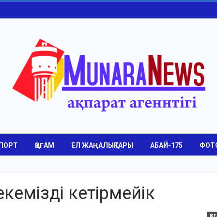
ПОРТ
ҚОҒАМ
ЕЛ ЖАҢАЛЫҚТАРЫ
АБАЙ-175
ФОТ
рекемізді кетірмейік
ҚО