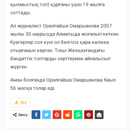
қылмыстық топ) құрғаны үшін 19 жылға
соттады.
Ал журналист Оралғайша Омаршанова 2007
жылы 30 наурызда Алматыда жоғалып кеткен.
Куәгерлер сол күні ол белгісіз қара көлікке
отырғанын көрген. Тілші Жезқазғандағы
бандиттік топтарды зерттеумен айналысып
жүрген.
Аман болғанда Оралғайша Омаршанова биыл
56 жасқа толар еді.
812
Бөлісу