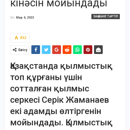
кінәсін мойындады
ЗАҢ ЖӘНЕ ТӘРТІП
On
Мар 4, 2022
812
Бөлісу
Қазақстанда қылмыстық
топ құрғаны үшін
сотталған қылмыс
серкесі Серік Жаманаев
екі адамды өлтіргенін
мойындады. Қылмыстық