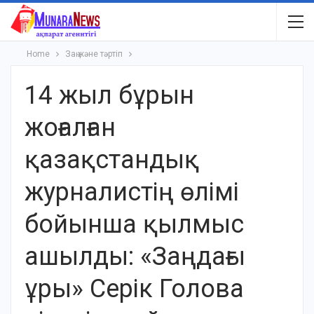
Home
Заң және тәртіп
14 жыл бұрын
жоғалған
қазақстандық
журналистің өлімі
бойынша қылмыс
ашылды: «Заңдағы
ұры» Серік Голова