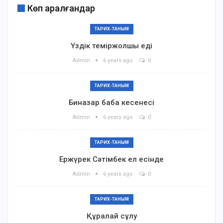
Көп қаралғандар
ТАРИХ-ТАНЫМ
Үздік теміржолшы еді
Admin
6 years ago
0
ТАРИХ-ТАНЫМ
Биназар баба кесенесі
Admin
6 years ago
0
ТАРИХ-ТАНЫМ
Ержүрек Сәтімбек ел есінде
Admin
6 years ago
0
ТАРИХ-ТАНЫМ
Құралай сұлу