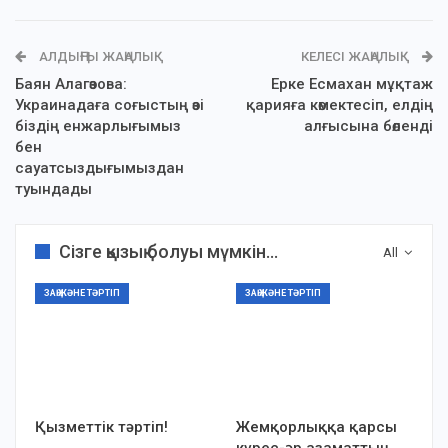
АЛДЫҢҒЫ ЖАҢАЛЫҚ
КЕЛЕСІ ЖАҢАЛЫҚ
Баян Алагөзова:
Ерке Есмахан мұқтаж
Украинадаға соғыстың өзі
қарияға көмектесіп, елдің
біздің енжарлығымыз
алғысына бөленді
бен
сауатсыздығымыздан
туындады
Сізге қызық болуы мүмкін...
All
ЗАҢ ЖӘНЕ ТӘРТІП
ЗАҢ ЖӘНЕ ТӘРТІП
Қызметтік тәртіп!
Жемқорлыққа қарсы
күрес-әр азаматтың