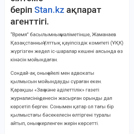
беріп
Stan.kz
ақпарат
агенттігі.
“Время” басылымның мәліметінше, Жаманаев
Қазақстанның Ұлттық қауіпсіздік комитеті (ҰҚК)
жүргізген жедел іс-шаралар кешені аясында өз
кінәсін мойындаған.
Сондай-ақ оның әйелі мен адвокаты
қылмысын мойындауды сұраған екен.
Қарақшы «Заң және әділеттілік» газеті
журналисінің денесін жасырған орынды дәл
көрсетіп берген. Сонымен қатар ол тағы бір
қылмыстағы бәсекелесін өлтіргені туралы
айтып, оның жерленген жерін көрсетті.