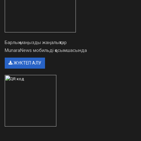
Барлық маңызды жаңалықтар
MunaraNews мобильді қосымшасында
ЖҮКТЕП АЛУ