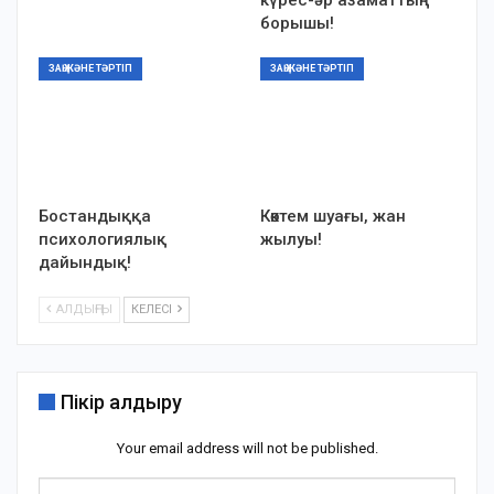
борышы!
ЗАҢ ЖӘНЕ ТӘРТІП
ЗАҢ ЖӘНЕ ТӘРТІП
Бостандыққа
Көктем шуағы, жан
психологиялық
жылуы!
дайындық!
АЛДЫҢҒЫ
КЕЛЕСІ
Пікір қалдыру
Your email address will not be published.