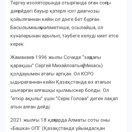
Тергеу изоляторында отырғанда оған соңғы
деңгейдегі бауыр қатерлі ісігі диагнозы
қойылғаннан кейін ол дінге бет бұрған.
Басылымның мәліметінше, осылайша, ол
күнәларынан арылып, тәубеге келуді ниет етсе
керек.
Жаманаев 1996 жылы Сочиде “заңдағы
қарақшы” Сергей Михайловтың (Михась)
қолдауымен атағы артқан. Ол КСРО
ыдырағаннан кейін Қазақстанда өз атағын
шығарған алғашқы қылмыскер болды. Ол
“өткір ақылы” үшін “Серік Голова” деген лақап
атын алған дейді.
2021 жылғы 18 қаңтарда Алматы соты оны
«Башка» ОПГ (Қазақстанда ұйымдасқан