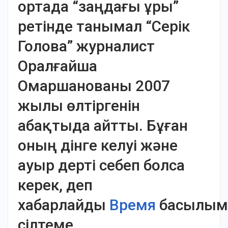
ортада “заңдағы ұры”
ретінде танымал “Серік
Голова” журналист
Оралғайша
Омаршанованы 2007
жылы өлтіргенін
абақтыда айтты. Бұған
оның дінге келуі және
ауыр дерті себеп болса
керек, деп
хабарлайды
Время
басылым
сілтеме