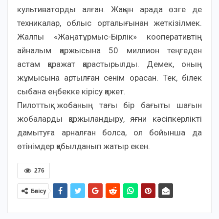
культиваторды алған. Жақын арада өзге де
техникалар, облыс орталығынан жеткізілмек.
Жалпы «Жаңатұрмыс-Бірлік» кооперативтің
айналым қаржысына 50 миллион теңгеден
астам қаражат қарастырылды. Демек, оның
жұмысына артылған сенім орасан. Тек, білек
сыбана еңбекке кірісу қажет.
Пилоттық жобаның тағы бір бағыты шағын
жобаларды қаржыландыру, яғни кәсіпкерлікті
дамытуға арналған болса, ол бойынша да
өтінімдер қабылданып жатыр екен.
276
Бөлісу