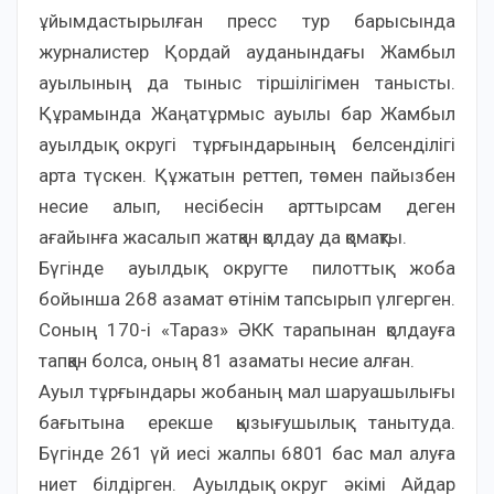
ұйымдастырылған пресс тур барысында
журналистер Қордай ауданындағы Жамбыл
ауылының да тыныс тіршілігімен танысты.
Құрамында Жаңатұрмыс ауылы бар Жамбыл
ауылдық округі тұрғындарының белсенділігі
арта түскен. Құжатын реттеп, төмен пайызбен
несие алып, несібесін арттырсам деген
ағайынға жасалып жатқан қолдау да қомақты.
Бүгінде ауылдық округте пилоттық жоба
бойынша 268 азамат өтінім тапсырып үлгерген.
Соның 170-і «Тараз» ӘКК тарапынан қолдауға
тапқан болса, оның 81 азаматы несие алған.
Ауыл тұрғындары жобаның мал шаруашылығы
бағытына ерекше қызығушылық танытуда.
Бүгінде 261 үй иесі жалпы 6801 бас мал алуға
ниет білдірген. Ауылдық округ әкімі Айдар