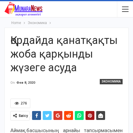
Home
Экономика
Қордайда қанатқақты
жоба қарқынды
жүзеге асуда
ЭКОНОМИКА
On
Фев 8, 2020
276
Бөлісу
Аймақ басшысының арнайы тапсырмасымен