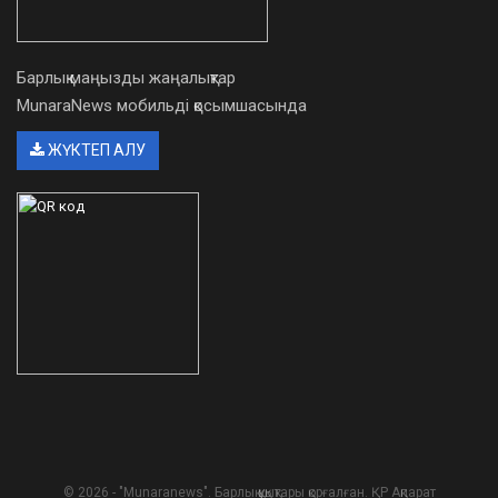
Барлық маңызды жаңалықтар
MunaraNews мобильді қосымшасында
ЖҮКТЕП АЛУ
© 2026 - "Munaranews". Барлық құқықтары қорғалған. ҚР Ақпарат