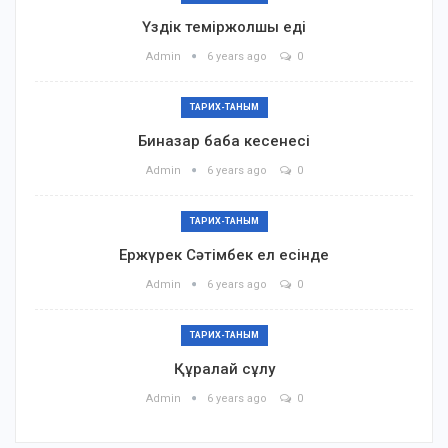
Үздік теміржолшы еді
Admin
6 years ago
0
ТАРИХ-ТАНЫМ
Биназар баба кесенесі
Admin
6 years ago
0
ТАРИХ-ТАНЫМ
Ержүрек Сәтімбек ел есінде
Admin
6 years ago
0
ТАРИХ-ТАНЫМ
Құралай сұлу
Admin
6 years ago
0