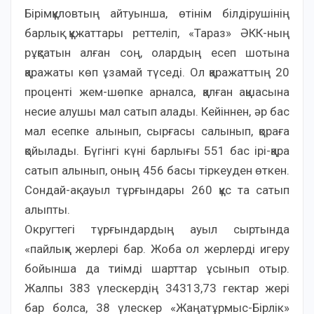
Бірімқұловтың айтуынша, өтінім білдірушінің
барлық құжаттары реттеліп, «Тараз» ӘКК-ның
рұқсатын алған соң, олардың есеп шотына
қаражаты көп ұзамай түседі. Ол қаражаттың 20
проценті жем-шөпке арналса, қалған ақшасына
несие алушы мал сатып алады. Кейіннен, әр бас
мал есепке алынып, сырғасы салынып, қораға
қойылады. Бүгінгі күні барлығы 551 бас ірі-қара
сатып алынып, оның 456 басы тіркеуден өткен.
Сондай-ақ ауыл тұрғындары 260 құс та сатып
алыпты.
Округтегі тұрғындардың ауыл сыртында
«пайлық» жерлері бар. Жоба ол жерлерді игеру
бойынша да тиімді шарттар ұсынып отыр.
Жалпы 383 үлескердің 34313,73 гектар жері
бар болса, 38 үлескер «Жаңатұрмыс-Бірлік»