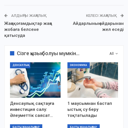
АЛДЫҢҒЫ ЖАҢАЛЫҚ
КЕЛЕСІ ЖАҢАЛЫҚ
Жаңақоғамдықтар жаңа
Айдарлының айдарынан
жобаға белсене
жел еседі
қатысуда
Сізге қызық болуы мүмкін...
All
ДЕНСАУЛЫҚ
ЭКОНОМИКА
Денсаулық сақтауға
1 маусымнан бастап
инвестиция салу:
ыстық су беру
Әлеуметтік саясат…
тоқтатылады
БАСТЫ ЖАҢАЛЫҚТАР
БАСТЫ ЖАҢАЛЫҚТАР