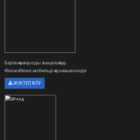
Барлық маңызды жаңалықтар
MunaraNews мобильді қосымшасында
ЖҮКТЕП АЛУ