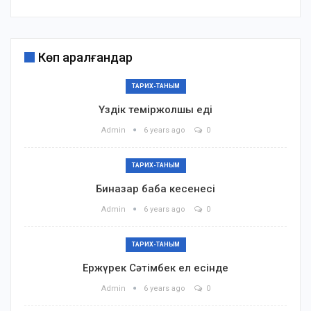
Көп қаралғандар
ТАРИХ-ТАНЫМ
Үздік теміржолшы еді
Admin
6 years ago
0
ТАРИХ-ТАНЫМ
Биназар баба кесенесі
Admin
6 years ago
0
ТАРИХ-ТАНЫМ
Ержүрек Сәтімбек ел есінде
Admin
6 years ago
0