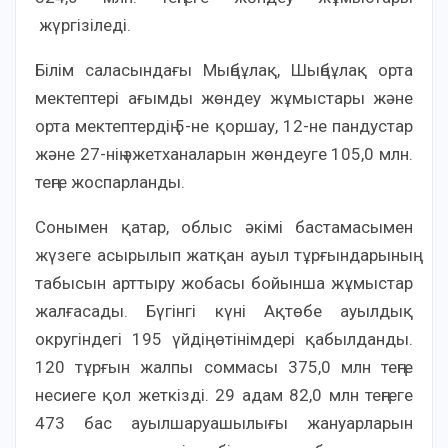
жүргізіледі.
Білім саласындағы Мыңбұлақ, Шыңбұлақ орта
мектептері ағымды жөндеу жұмыстары және
орта мектептердің 5-не қоршау, 12-не пандустар
және 27-нің әжетханаларын жөндеуге 105,0 млн.
теңге жоспарланды.
Сонымен қатар, облыс әкімі бастамасымен
жүзеге асырылып жатқан ауыл тұрғындарының
табысын арттыру жобасы бойынша жұмыстар
жалғасады. Бүгінгі күні Ақтөбе ауылдық
округіндегі 195 үйдің өтінімдері қабылданды.
120 тұрғын жалпы соммасы 375,0 млн теңге
несиеге қол жеткізді. 29 адам 82,0 млн теңгеге
473 бас ауылшаруашылығы жануарларын