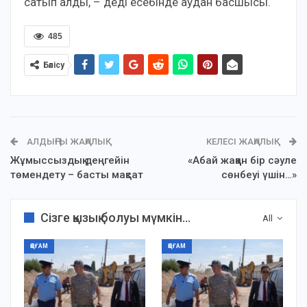
сатып алды, – деді есебінде аудан басшысы.
485
Бөлісу
АЛДЫҢҒЫ ЖАҢАЛЫҚ
КЕЛЕСІ ЖАҢАЛЫҚ
Жұмыссыздық деңгейін
«Абай жаққан бір сәуле
төмендету – басты мақсат
сөнбеуі үшін…»
Сізге қызық болуы мүмкін...
All
ҚОҒАМ
ҚОҒАМ