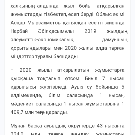
халқының алдында жыл бойы атқарылған
жұмыстарды тізбектеп, есеп берді. Облыс әкімі
Асқар Мырзахметов қатысқан есепті жиында
Нарбай Әбілқасымұлы 2019 жылдың
әлеуметтік-экономикалық дамуының
қорытындылары мен 2020 жылы алда тұрған
міндеттер туралы баяндады.
– 2020 жылы атқарылатын жұмыстарға
қысқаша тоқталып өтсем. Биыл 7 нысан
құрылысы жүргізіледі. Ауыз су бойынша 5
елдімекенде, білім саласында 1 нысан,
мәдениет саласында 1 нысан жұмыстарына 1
409,7 млн теңге қаралды.
Мұнан басқа ауылдық округтерде 43 нысанға
324,0 млн. теңгеге жөндеу жұмыстары