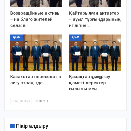
Возвращённые активы
Қайтарылған активтер
– на благо жителей
– ауыл тұрғындарының
села: в…
игілігіне:…
ҚОҒАМ
ҚОҒАМ
Казахстан переходит в
Қазақстан құқық қорғау
лигу стран, где…
қызметі деректер
ғылымы мен…
АЛДЫҢҒЫ
КЕЛЕСІ
Пікір қалдыру