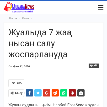
Home
Қоғам
Жуалыда 7 жаңа
нысан салу
жоспарлануда
ҚОҒАМ
On
Фев 12, 2020
485
Бөлісу
Жуалы ауданының әкімі Нарбай Ергебеков аудан