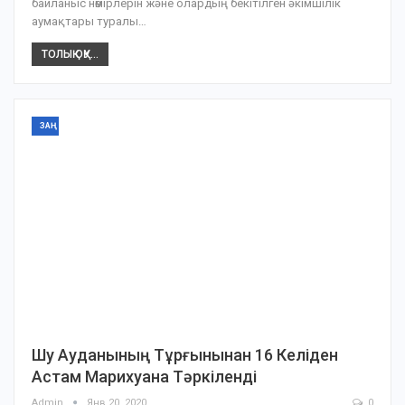
байланыс нөмірлерін және олардың бекітілген әкімшілік
аумақтары туралы…
ТОЛЫҚ ОҚУ...
ЗАҢ
Шу Ауданының Тұрғынынан 16 Келіден
Астам Марихуана Тәркіленді
Admin
Янв 20, 2020
0