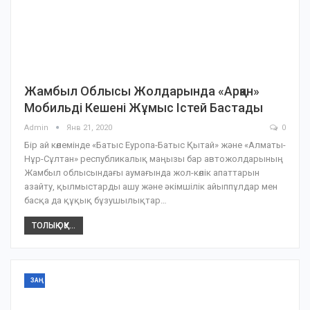
Жамбыл Облысы Жолдарында «Арқан»
Мобильді Кешені Жұмыс Істей Бастады
Admin
Янв 21, 2020
0
Бір ай көлемінде «Батыс Еуропа-Батыс Қытай» және «Алматы-
Нұр-Сұлтан» республикалық маңызы бар автожолдарының
Жамбыл облысындағы аумағында жол-көлік апаттарын
азайту, қылмыстарды ашу және әкімшілік айыппұлдар мен
басқа да құқық бұзушылықтар…
ТОЛЫҚ ОҚУ...
ЗАҢ