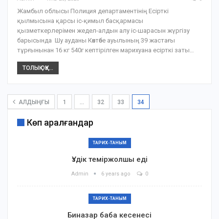
Жамбыл облысы Полиция департаментінің Есірткі
қылмысына қарсы іс-қимыл басқармасы
қызметкерлерімен жедел-алдын алу іс-шарасын жүргізу
барысында Шу ауданы Көктөбе ауылының 39 жастағы
тұрғынынан 16 кг 540г кептірілген марихуана есірткі заты…
ТОЛЫҚ ОҚУ...
АЛДЫҢҒЫ
1
…
32
33
34
Көп қаралғандар
ТАРИХ-ТАНЫМ
Үздік теміржолшы еді
Admin
6 years ago
0
ТАРИХ-ТАНЫМ
Биназар баба кесенесі