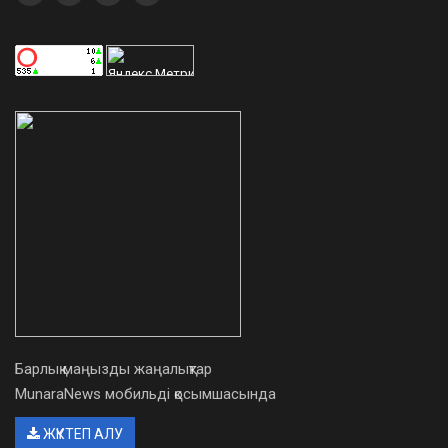
Барлық маңызды жаңалықтар
MunaraNews мобильді қосымшасында
ЖҮКТЕП АЛУ