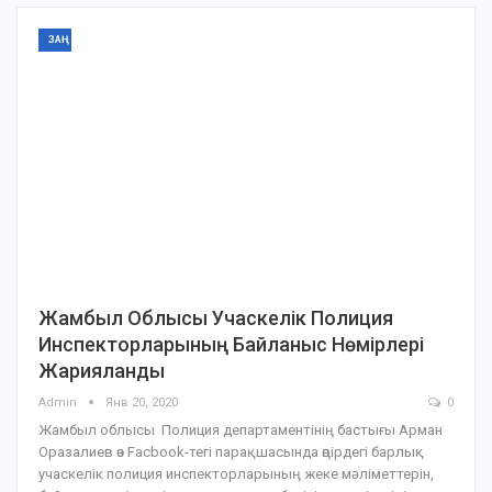
ЗАҢ
Жамбыл Облысы Учаскелік Полиция
Инспекторларының Байланыс Нөмірлері
Жарияланды
Admin
Янв 20, 2020
0
Жамбыл облысы Полиция департаментінің бастығы Арман
Оразалиев өз Facbook-тегі парақшасында өңірдегі барлық
учаскелік полиция инспекторларының жеке мәліметтерін,