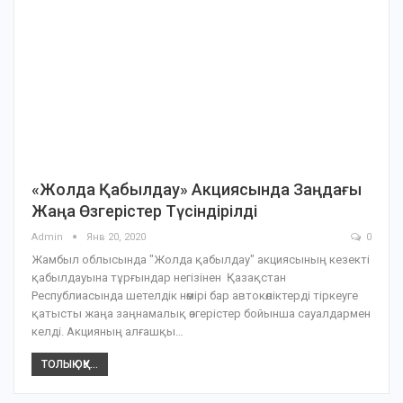
«Жолда Қабылдау» Акциясында Заңдағы
Жаңа Өзгерістер Түсіндірілді
Admin
Янв 20, 2020
0
Жамбыл облысында "Жолда қабылдау" акциясының кезекті
қабылдауына тұрғындар негізінен Қазақстан
Республиасында шетелдік нөмірі бар автокөліктерді тіркеуге
қатысты жаңа заңнамалық өзгерістер бойынша сауалдармен
келді. Акцияның алғашқы…
ТОЛЫҚ ОҚУ...