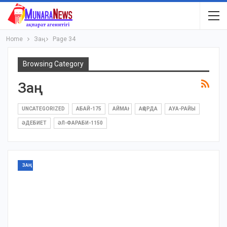
Home
Заң
Page 34
Browsing Category
Заң
UNCATEGORIZED
АБАЙ-175
АЙМАҚ
АҚОРДА
АУА-РАЙЫ
ӘДЕБИЕТ
ӘЛ-ФАРАБИ-1150
ЗАҢ